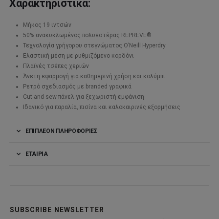
Χαρακτηριστικά:
Μήκος 19 ιντσών
50% ανακυκλωμένος πολυεστέρας REPREVE®
Τεχνολογία γρήγορου στεγνώματος O’Neill Hyperdry
Ελαστική μέση με ρυθμιζόμενο κορδόνι
Πλαϊνές τσέπες χεριών
Άνετη εφαρμογή για καθημερινή χρήση και κολύμπι
Ρετρό σχεδιασμός με branded γραφικά
Cut-and-sew πάνελ για ξεχωριστή εμφάνιση
Ιδανικό για παραλία, πισίνα και καλοκαιρινές εξορμήσεις
ΕΠΙΠΛΈΟΝ ΠΛΗΡΟΦΟΡΊΕΣ
ΕΤΑΙΡΊΑ
SUBSCRIBE NEWSLETTER