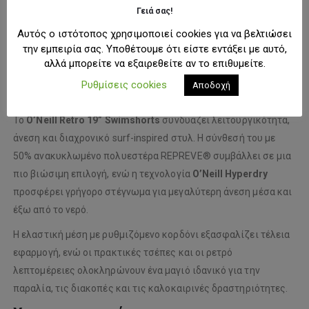
Γειά σας!
ΠΡΟΣΘΉΚΗ ΣΤΗ ΛΊΣΤΑ ΕΠΙΘΥΜΙΏΝ
Αυτός ο ιστότοπος χρησιμοποιεί cookies για να βελτιώσει
την εμπειρία σας. Υποθέτουμε ότι είστε εντάξει με αυτό,
αλλά μπορείτε να εξαιρεθείτε αν το επιθυμείτε.
ΠΕΡΙΓΡΑΦΉ
Ρυθμίσεις cookies
Αποδοχή
Το
O’Neill Retro 19” Swimshorts
συνδυάζει λειτουργικότητα,
άνεση και διαχρονικό surf-inspired στυλ. Η σύνθεσή του με
50% ανακυκλωμένο πολυεστέρα REPREVE® συμβάλλει σε μια
πιο βιώσιμη επιλογή, ενώ η τεχνολογία
O’Neill Hyperdry
προσφέρει γρήγορο στέγνωμα για μεγαλύτερη άνεση μέσα και
έξω από το νερό.
Η ελαστική μέση με ρυθμιζόμενο κορδόνι εξασφαλίζει τέλεια
εφαρμογή, ενώ οι πρακτικές τσέπες και οι ρετρό
λεπτομέρειες ολοκληρώνουν ένα μαγιό ιδανικό για την
παραλία, τις διακοπές και τις καλοκαιρινές δραστηριότητες.