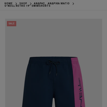
HOME
SHOP
ΆΝΔΡΑΣ
,
ΑΝΔΡΙΚΆ ΜΑΓΙΌ
O’NEILL RETRO 19” SWIMSHORTS
SALE