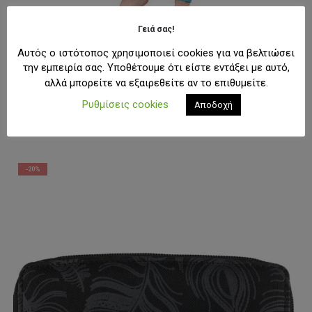
Γειά σας!
Αυτός ο ιστότοπος χρησιμοποιεί cookies για να βελτιώσει
την εμπειρία σας. Υποθέτουμε ότι είστε εντάξει με αυτό,
SNOW
,
ΓΥΝΑΙΚΕΊΑ ΙΣΟΘΕΡΜΙΚΆ
Horsefeathers Mirra Tech Pants – Aquarell
αλλά μπορείτε να εξαιρεθείτε αν το επιθυμείτε.
Original
Η
36,00
€
44,99
€
Ρυθμίσεις cookies
price
τρέχουσα
Αποδοχή
was:
τιμή
Αυτό
ΕΠΙΛΟΓΉ
44,99€.
είναι:
το
36,00€.
προϊόν
έχει
-20%
πολλαπλές
παραλλαγές.
Οι
επιλογές
μπορούν
να
επιλεγούν
στη
σελίδα
του