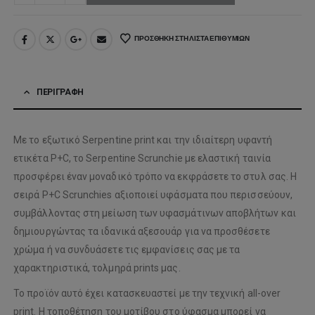
ΠΡΟΣΘΉΚΗ ΣΤΗ ΛΊΣΤΑ ΕΠΙΘΥΜΙΏΝ
ΠΕΡΙΓΡΑΦΉ
Με το εξωτικό Serpentine print και την ιδιαίτερη υφαντή
ετικέτα P+C, το Serpentine Scrunchie με ελαστική ταινία
προσφέρει έναν μοναδικό τρόπο να εκφράσετε το στυλ σας. Η
σειρά P+C Scrunchies αξιοποιεί υφάσματα που περισσεύουν,
συμβάλλοντας στη μείωση των υφασμάτινων αποβλήτων και
δημιουργώντας τα ιδανικά αξεσουάρ για να προσθέσετε
χρώμα ή να συνδυάσετε τις εμφανίσεις σας με τα
χαρακτηριστικά, τολμηρά prints μας.
Το προϊόν αυτό έχει κατασκευαστεί με την τεχνική all-over
print. Η τοποθέτηση του μοτίβου στο ύφασμα μπορεί να