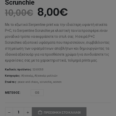
Scrunchie
Original
Η
8,00
€
10,00
€
price
τρέχουσα
Με το εξωτικό Serpentine print και την ιδιαίτερη υφαντή ετικέτα
was:
τιμή
P+C, το Serpentine Scrunchie με ελαστική ταινία προσφέρει έναν
μοναδικό τρόπο να εκφράσετε το στυλ σας. Η σειρά P+C
10,00€.
είναι:
Scrunchies αξιοποιεί υφάσματα που περισσεύουν, συμβάλλοντας
στη μείωση των υφασμάτινων αποβλήτων και δημιουργώντας τα
8,00€.
ιδανικά αξεσουάρ για να προσθέσετε χρώμα ή να συνδυάσετε τις
εμφανίσεις σας με τα χαρακτηριστικά, τολμηρά prints μας.
Κωδικός προϊόντος:
S26005B
Κατηγορίες:
Αξεσουάρ
,
Αξεσουάρ μαλλιών
Ετικέτες:
peace and chaos
,
scrunchie
,
women
ΜΈΓΕΘΟΣ
OS
ΠΡΟΣΘΉΚΗ ΣΤΟ ΚΑΛΆΘΙ