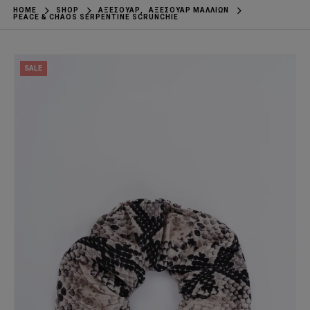
HOME
SHOP
ΑΞΕΣΟΥΆΡ
,
ΑΞΕΣΟΥΆΡ ΜΑΛΛΙΏΝ
PEACE & CHAOS SERPENTINE SCRUNCHIE
SALE