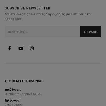
επιλογές
SUBSCRIBE NEWSLETTER
μπορούν
Λάβετε όλες τις τελευταίες πληροφορίες για εκπτώσεις και
να
προσφορές.
επιλεγούν
στη
σελίδα
του
προϊόντος
ΣΤΟΙΧΕΙΑ ΕΠΙΚΟΙΝΩΝΙΑΣ
Διεύθυνση:
Θ. Ζιάκα 6, Γρεβενά 51100
Τηλέφωνο:
24625 01202