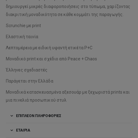
δημιουργεί μικρές διαφοροποιήσεις στο τύπωμα, χαρίζοντας
διακριτική μοναδικότητα σε κάθε κομμάτι της παραγωγής.
Scrunchie με print
Ελαστική ταινία
Λεπτομέρεια με ειδική υφαντή ετικέτα P+C
Μοναδικό print και σχέδιο από Peace + Chaos
Έλληνες σχεδιαστές
Παράγεται στην Ελλάδα
Μοναδικά κατασκευασμένα αξεσουάρ με ξεχωριστά prints και
μια πινελιά προσωπικού στυλ
ΕΠΙΠΛΈΟΝ ΠΛΗΡΟΦΟΡΊΕΣ
ΕΤΑΙΡΊΑ