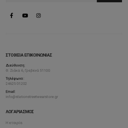
προϊόντος
ΣΤΟΙΧΕΙΑ ΕΠΙΚΟΙΝΩΝΙΑΣ
Διεύθυνση:
Θ. Ζιάκα 6, Γρεβενά 51100
Τηλέφωνο:
24625 01202
Email:
info@stationstreetwearstore.gr
ΛΟΓΑΡΙΑΣΜΟΣ
Η εταιρία