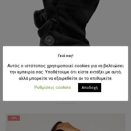
Γειά σας!
Αυτός ο ιστότοπος χρησιμοποιεί cookies για να βελτιώσει
την εμπειρία σας. Υποθέτουμε ότι είστε εντάξει με αυτό,
NECK WARMERS / FULL FACE
,
SNOW
αλλά μπορείτε να εξαιρεθείτε αν το επιθυμείτε.
Horsefeathers Ayda Riding Hood
Original
Η
28,00
€
Ρυθμίσεις cookies
Αποδοχή
34,99
€
price
τρέχουσα
was:
τιμή
Αυτό
ΕΠΙΛΟΓΉ
34,99€.
είναι:
το
28,00€.
προϊόν
έχει
-30%
πολλαπλές
παραλλαγές.