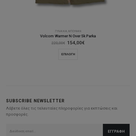
ΓΥΝΑΊΚΑ
,
ΜΠΟΥΦΆΝ
Volcom Warmer N Over 5k Parka
Original
Η
154,00
€
220,00
€
price
τρέχουσα
was:
τιμή
Αυτό
ΕΠΙΛΟΓΉ
220,00€.
είναι:
το
154,00€.
προϊόν
έχει
πολλαπλές
παραλλαγές.
Οι
επιλογές
SUBSCRIBE NEWSLETTER
μπορούν
Λάβετε όλες τις τελευταίες πληροφορίες για εκπτώσεις και
να
προσφορές.
επιλεγούν
στη
σελίδα
του