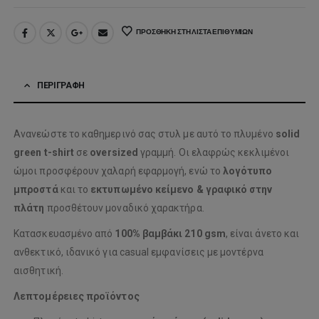
ΠΡΟΣΘΉΚΗ ΣΤΗ ΛΊΣΤΑ ΕΠΙΘΥΜΙΏΝ
ΠΕΡΙΓΡΑΦΉ
Ανανεώστε το καθημερινό σας στυλ με αυτό το πλυμένο
solid
green t-shirt
σε
oversized
γραμμή. Οι ελαφρώς κεκλιμένοι
ώμοι προσφέρουν χαλαρή εφαρμογή, ενώ το
λογότυπο
μπροστά
και το
εκτυπωμένο κείμενο & γραφικό στην
πλάτη
προσθέτουν μοναδικό χαρακτήρα.
Κατασκευασμένο από
100% βαμβάκι 210 gsm
, είναι άνετο και
ανθεκτικό, ιδανικό για casual εμφανίσεις με μοντέρνα
αισθητική.
Λεπτομέρειες προϊόντος