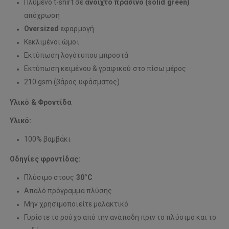
Πλυμένο t-shirt σε
ανοιχτό πράσινο (solid green)
απόχρωση
Oversized
εφαρμογή
Κεκλιμένοι ώμοι
Εκτύπωση λογότυπου μπροστά
Εκτύπωση κειμένου & γραφικού στο πίσω μέρος
210 gsm (βάρος υφάσματος)
Υλικό & Φροντίδα
Υλικό:
100% βαμβάκι
Οδηγίες φροντίδας:
Πλύσιμο στους
30°C
Απαλό πρόγραμμα πλύσης
Μην χρησιμοποιείτε μαλακτικό
Γυρίστε το ρούχο από την ανάποδη πριν το πλύσιμο και το