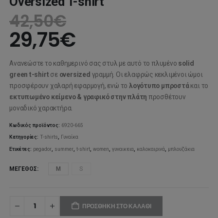
Oversized T-shirt
42,50
€
29,75
€
Ανανεώστε το καθημερινό σας στυλ με αυτό το πλυμένο
solid
green t-shirt
σε
oversized
γραμμή. Οι ελαφρώς κεκλιμένοι ώμοι
προσφέρουν χαλαρή εφαρμογή, ενώ το
λογότυπο μπροστά
και το
εκτυπωμένο κείμενο & γραφικό στην πλάτη
προσθέτουν
μοναδικό χαρακτήρα.
Κωδικός προϊόντος:
6920-665
Κατηγορίες:
T-shirts
,
Γυναίκα
Ετικέτες:
pegador
,
summer
,
t-shirt
,
women
,
γυναικεια
,
καλοκαιρινά
,
μπλουζάκια
ΜΈΓΕΘΟΣ
M
S
ΠΡΟΣΘΉΚΗ ΣΤΟ ΚΑΛΆΘΙ