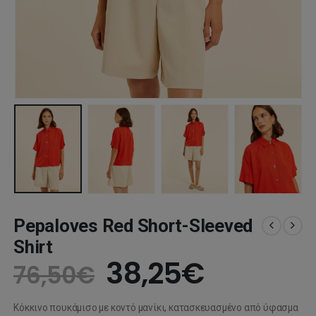
Pepaloves Red Short-Sleeved
Shirt
Original
Η
38,25
€
76,50
€
price
τρέχουσ
Κόκκινο πουκάμισο με κοντό μανίκι, κατασκευασμένο από ύφασμα