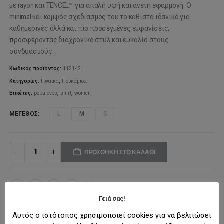
was:
τιμή
με rayon και TENCEL™ για απαλή υφή και άνετη εφαρμογή. Ο
minimal και κομψός σχεδιασμός του το καθιστά ιδανικό για
76,50€.
είναι:
καθημερινές αλλά και πιο προσεγμένες εμφανίσεις,
προσφέροντας διαχρονικό στυλ και ευκολία στους
38,25€.
συνδυασμούς.
Κωδικός προϊόντος:
112142
Κατηγορίες:
Γυναίκα
,
Πουκάμισα
Ετικέτες:
pepaloves
,
shirt
,
women
ΜΈΓΕΘΟΣ
L
M
S
ΠΡΟΣΘΉΚΗ ΣΤΟ ΚΑΛΆΘΙ
ΠΡΟΣΘΉΚΗ ΣΤΗ ΛΊΣΤΑ ΕΠΙΘΥΜΙΏΝ
Γειά σας!
Αυτός ο ιστότοπος χρησιμοποιεί cookies για να βελτιώσει