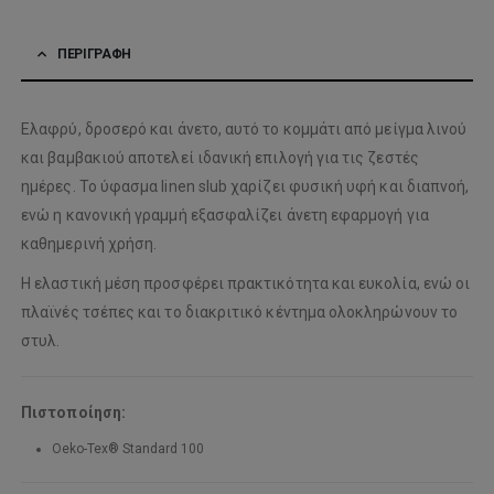
ΠΕΡΙΓΡΑΦΉ
Ελαφρύ, δροσερό και άνετο, αυτό το κομμάτι από μείγμα λινού
και βαμβακιού αποτελεί ιδανική επιλογή για τις ζεστές
ημέρες. Το ύφασμα linen slub χαρίζει φυσική υφή και διαπνοή,
ενώ η κανονική γραμμή εξασφαλίζει άνετη εφαρμογή για
καθημερινή χρήση.
Η ελαστική μέση προσφέρει πρακτικότητα και ευκολία, ενώ οι
πλαϊνές τσέπες και το διακριτικό κέντημα ολοκληρώνουν το
στυλ.
Πιστοποίηση:
Oeko-Tex® Standard 100