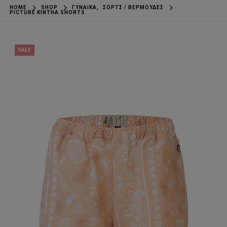
HOME
SHOP
ΓΥΝΑΊΚΑ
,
ΣΟΡΤΣ / ΒΕΡΜΟΎΔΕΣ
PICTURE KINTHA SHORTS
SALE