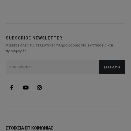
προϊόν
έχει
πολλαπλές
παραλλαγές.
Οι
επιλογές
SUBSCRIBE NEWSLETTER
μπορούν
Λάβετε όλες τις τελευταίες πληροφορίες για εκπτώσεις και
να
προσφορές.
επιλεγούν
στη
σελίδα
του
προϊόντος
ΣΤΟΙΧΕΙΑ ΕΠΙΚΟΙΝΩΝΙΑΣ