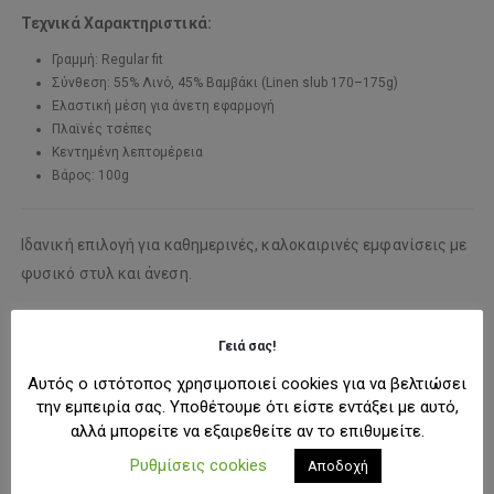
Τεχνικά Χαρακτηριστικά:
Γραμμή: Regular fit
Σύνθεση: 55% Λινό, 45% Βαμβάκι (Linen slub 170–175g)
Ελαστική μέση για άνετη εφαρμογή
Πλαϊνές τσέπες
Κεντημένη λεπτομέρεια
Βάρος: 100g
Ιδανική επιλογή για καθημερινές, καλοκαιρινές εμφανίσεις με
φυσικό στυλ και άνεση.
ΕΠΙΠΛΈΟΝ ΠΛΗΡΟΦΟΡΊΕΣ
Γειά σας!
Αυτός ο ιστότοπος χρησιμοποιεί cookies για να βελτιώσει
ΕΤΑΙΡΊΑ
την εμπειρία σας. Υποθέτουμε ότι είστε εντάξει με αυτό,
αλλά μπορείτε να εξαιρεθείτε αν το επιθυμείτε.
ΜΠΟΡΕΊ ΕΠΊΣΗΣ ΝΑ ΣΑΣ ΑΡΈΣΟΥΝ:
Ρυθμίσεις cookies
Αποδοχή
-31%