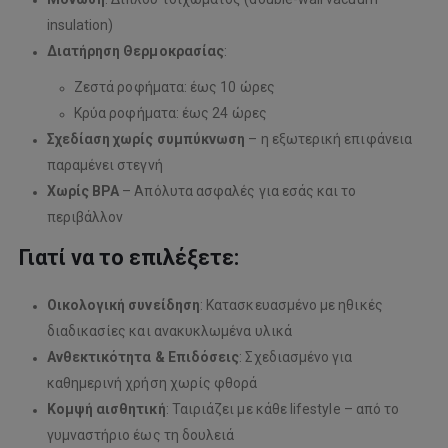
insulation)
Διατήρηση Θερμοκρασίας
:
Ζεστά ροφήματα: έως 10 ώρες
Κρύα ροφήματα: έως 24 ώρες
Σχεδίαση χωρίς συμπύκνωση
– η εξωτερική επιφάνεια
παραμένει στεγνή
Χωρίς BPA
– Απόλυτα ασφαλές για εσάς και το
περιβάλλον
Γιατί να το επιλέξετε:
Οικολογική συνείδηση
: Κατασκευασμένο με ηθικές
διαδικασίες και ανακυκλωμένα υλικά
Ανθεκτικότητα & Επιδόσεις
: Σχεδιασμένο για
καθημερινή χρήση χωρίς φθορά
Κομψή αισθητική
: Ταιριάζει με κάθε lifestyle – από το
γυμναστήριο έως τη δουλειά