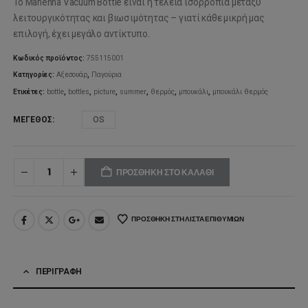
Το Mahenna Vacuum Bottle είναι η τέλεια ισορροπία μεταξύ
was:
τιμή
λειτουργικότητας και βιωσιμότητας – γιατί κάθε μικρή μας
επιλογή, έχει μεγάλο αντίκτυπο.
35,00€.
είναι:
Κωδικός προϊόντος:
755115001
28,00€.
Κατηγορίες:
Αξεσουάρ
,
Παγούρια
Ετικέτες:
bottle
,
bottles
,
picture
,
summer
,
θερμός
,
μπουκάλι
,
μπουκάλι θερμός
ΜΈΓΕΘΟΣ
OS
ΠΡΟΣΘΉΚΗ ΣΤΟ ΚΑΛΆΘΙ
ΠΡΟΣΘΉΚΗ ΣΤΗ ΛΊΣΤΑ ΕΠΙΘΥΜΙΏΝ
ΠΕΡΙΓΡΑΦΉ