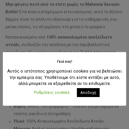
Μην φύγεις ποτέ από το σπίτι χωρίς το Mahenna Vacuum
Bottle!
Είτε είναι καταχείμωνο είτε καύσωνας, αυτό το έξυπνο
θερμός είναι το απόλυτο αξεσουάρ για τις καθημερινές σου
μετακινήσεις, τις εξορμήσεις στη φύση ή το γραφείο.
Κατασκευασμένο από
100% ανακυκλωμένο ανοξείδωτο
ατσάλι
, συνδυάζει την απόδοση με την περιβαλλοντική
συνείδηση. Με μοντέρνο σχεδιασμό και
διπλό τοίχωμα με
κενό αέρος
, προσφέρει εξαιρετική μόνωση διατηρώντας τα
Γειά σας!
ροφήματα
ζεστά για έως και 10 ώρες
ή
παγωμένα για έως
Αυτός ο ιστότοπος χρησιμοποιεί cookies για να βελτιώσει
και 24 ώρες
, χωρίς συμπύκνωση στην εξωτερική επιφάνεια.
την εμπειρία σας. Υποθέτουμε ότι είστε εντάξει με αυτό,
αλλά μπορείτε να εξαιρεθείτε αν το επιθυμείτε.
Τεχνικά Χαρακτηριστικά:
Ρυθμίσεις cookies
Αποδοχή
Χωρητικότητα
: 0.5 λίτρα / 17 oz
Βάρος
: Μόλις 160 γραμμάρια – ιδανικό για μεταφορά σε
τσάντα, σακίδιο ή ποτηροθήκη
Υλικό
: 100% Ανακυκλωμένο Ανοξείδωτο Ατσάλι
Μόνωση
: Διπλού τοιχώματος (double-wall vacuum