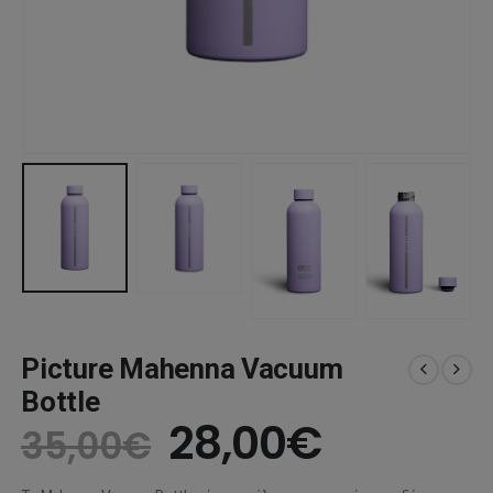
Picture Mahenna Vacuum
Bottle
Original
Η
28,00
€
35,00
€
price
τρέχου