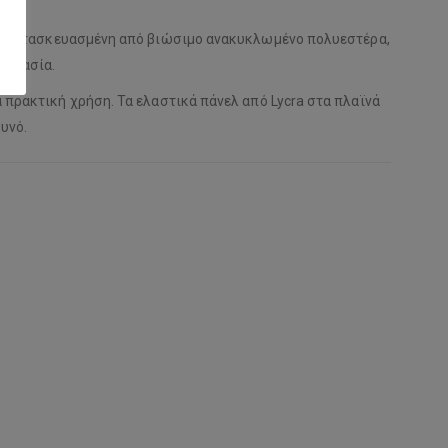
έρ. Κατασκευασμένη από βιώσιμο ανακυκλωμένο πολυεστέρα,
εργασία.
α πρακτική χρήση. Τα ελαστικά πάνελ από Lycra στα πλαϊνά
υνό.