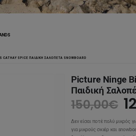
ANDS
TS CATHAY SPICE ΠΑΙΔΙΚΉ ΣΑΛΟΠΈΤΑ SNOWBOARD
Picture Ninge B
Παιδική Σαλοπ
O
1
150,00
€
p
Δεν είσαι ποτέ πολύ μικρός γι
w
για μικρούς σκιέρ και snowboa