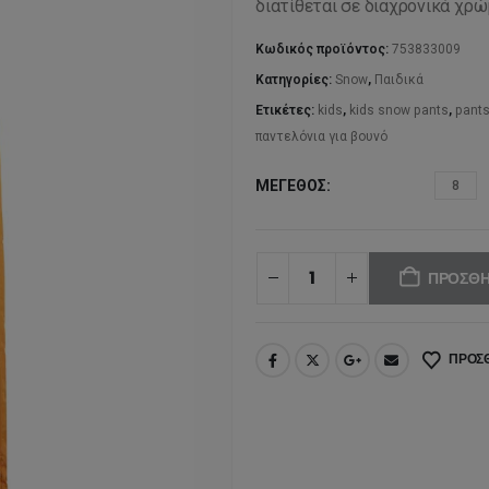
διατίθεται σε διαχρονικά χρώμ
1
Κωδικός προϊόντος:
753833009
Κατηγορίες:
Snow
,
Παιδικά
Ετικέτες:
kids
,
kids snow pants
,
pant
παντελόνια για βουνό
ΜΈΓΕΘΟΣ
8
ΠΡΟΣΘΉ
ΠΡΟΣΘ