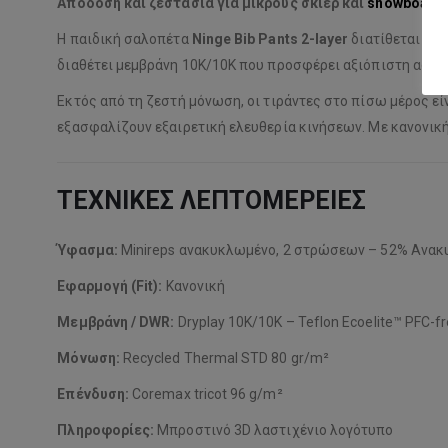
Απόδοση και ζεστασιά για μικρούς σκιέρ και
snowboard
Η παιδική σαλοπέτα
Ninge Bib Pants 2-layer
διατίθεται σε 
διαθέτει μεμβράνη 10K/10K που προσφέρει αξιόπιστη αδια
Εκτός από τη ζεστή μόνωση, οι τιράντες στο πίσω μέρος εί
εξασφαλίζουν εξαιρετική ελευθερία κινήσεων. Με κανονική 
ΤΕΧΝΙΚΕΣ ΛΕΠΤΟΜΕΡΕΙΕΣ
Ύφασμα:
Minireps ανακυκλωμένο, 2 στρώσεων – 52% Ανα
Εφαρμογή (Fit):
Κανονική
Μεμβράνη / DWR:
Dryplay 10K/10K – Teflon Ecoelite™ PFC-
Μόνωση:
Recycled Thermal STD 80 gr/m²
Επένδυση:
Coremax tricot 96 g/m²
Πληροφορίες:
Μπροστινό 3D λαστιχένιο λογότυπο