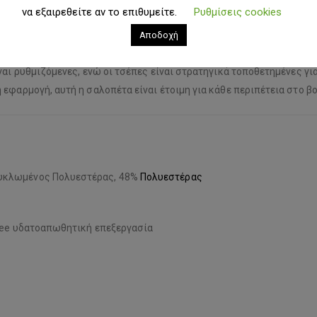
ers
.
να εξαιρεθείτε αν το επιθυμείτε.
Ρυθμίσεις cookies
διαχρονικά χρώματα και αποτελεί ιδανική επιλογή για νεαρούς σκι
Αποδοχή
βροχοποίηση και διαπνοή, καθώς και PFC-free υδατοαπωθητική επεξ
ναι ρυθμιζόμενες, ενώ οι τσέπες είναι στρατηγικά τοποθετημένες γι
εφαρμογή, αυτή η σαλοπέτα είναι έτοιμη για κάθε περιπέτεια στο βο
κυκλωμένος Πολυεστέρας, 48%
Πολυεστέρας
free υδατοαπωθητική επεξεργασία