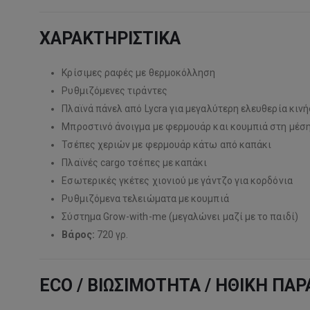
ΧΑΡΑΚΤΗΡΙΣΤΙΚΑ
Κρίσιμες ραφές με θερμοκόλληση
Ρυθμιζόμενες τιράντες
Πλαϊνά πάνελ από Lycra για μεγαλύτερη ελευθερία κιν
Μπροστινό άνοιγμα με φερμουάρ και κουμπιά στη μέσ
Τσέπες χεριών με φερμουάρ κάτω από καπάκι
Πλαϊνές cargo τσέπες με καπάκι
Εσωτερικές γκέτες χιονιού με γάντζο για κορδόνια
Ρυθμιζόμενα τελειώματα με κουμπιά
Σύστημα Grow-with-me (μεγαλώνει μαζί με το παιδί)
Βάρος:
720 γρ.
ECO / ΒΙΩΣΙΜΟΤΗΤΑ / ΗΘΙΚΗ ΠΑ