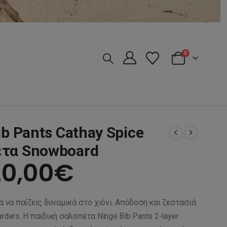
0
ib Pants Cathay Spice
έτα Snowboard
riginal
Η
20,00
€
rice
τρέχουσα
α να παίζεις δυναμικά στο χιόνι. Απόδοση και ζεστασιά
as:
τιμή
rders. Η παιδική σαλοπέτα Ninge Bib Pants 2-layer