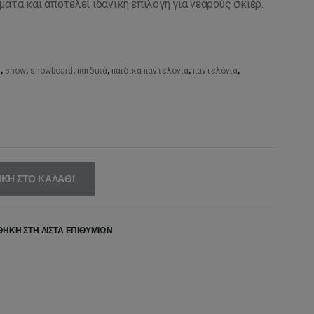
ατα και αποτελεί ιδανική επιλογή για νεαρούς σκιέρ.
50,00€.
είναι:
120,00€.
s
,
snow
,
snowboard
,
παιδικά
,
παιδικα παντελονια
,
παντελόνια
,
ΚΗ ΣΤΟ ΚΑΛΆΘΙ
ΉΚΗ ΣΤΗ ΛΊΣΤΑ ΕΠΙΘΥΜΙΏΝ