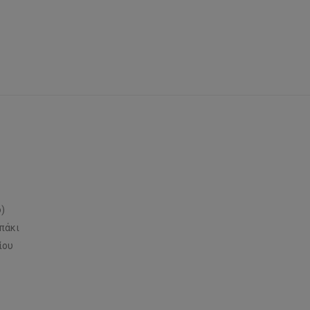
o)
πάκι
ίου