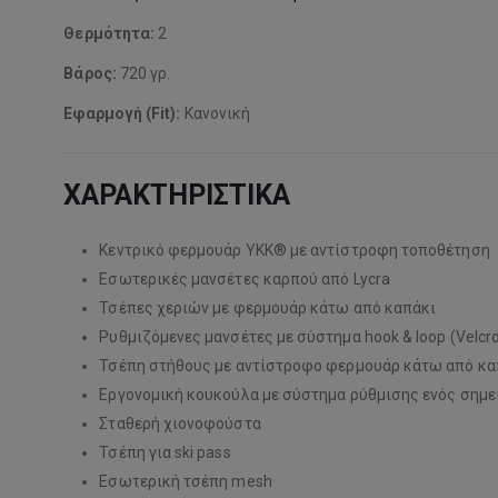
Θερμότητα:
2
Βάρος:
720 γρ.
Εφαρμογή (Fit):
Κανονική
ΧΑΡΑΚΤΗΡΙΣΤΙΚΑ
Κεντρικό φερμουάρ YKK® με αντίστροφη τοποθέτηση
Εσωτερικές μανσέτες καρπού από Lycra
Τσέπες χεριών με φερμουάρ κάτω από καπάκι
Ρυθμιζόμενες μανσέτες με σύστημα hook & loop (Velcr
Τσέπη στήθους με αντίστροφο φερμουάρ κάτω από κα
Εργονομική κουκούλα με σύστημα ρύθμισης ενός σημε
Σταθερή χιονοφούστα
Τσέπη για ski pass
Εσωτερική τσέπη mesh