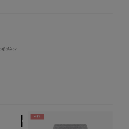
ριβάλλον.
-49%