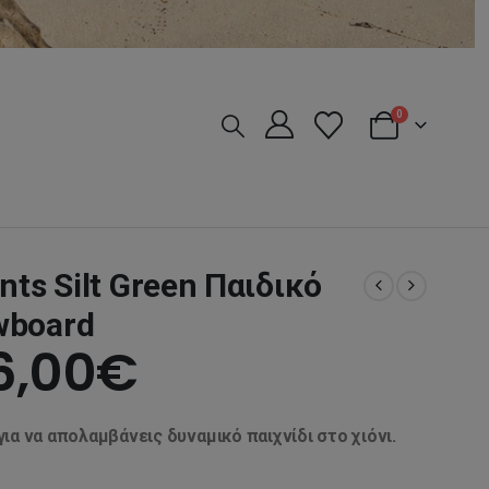
0
nts Silt Green Παιδικό
wboard
riginal
Η
6,00
€
rice
τρέχουσα
για να απολαμβάνεις δυναμικό παιχνίδι στο χιόνι.
as:
τιμή