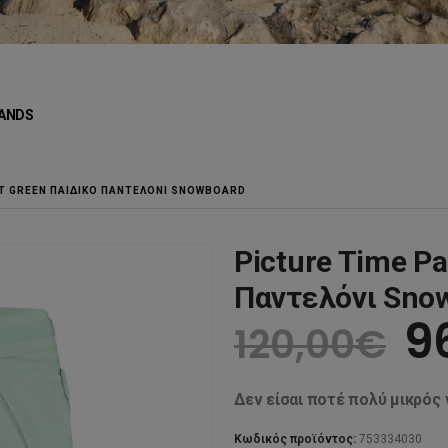
ANDS
LT GREEN ΠΑΙΔΙΚΌ ΠΑΝΤΕΛΌΝΙ SNOWBOARD
Picture Time Pa
Παντελόνι Sno
O
9
120,00
€
p
Δεν είσαι ποτέ πολύ μικρός 
w
Κωδικός προϊόντος:
753334030