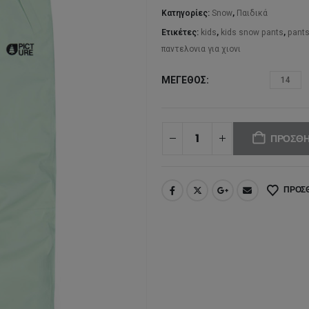
1
Κατηγορίες:
Snow
,
Παιδικά
Ετικέτες:
kids
,
kids snow pants
,
pant
παντελονια για χιονι
ΜΈΓΕΘΟΣ
14
ΠΡΟΣΘΉ
ΠΡΟΣΘ