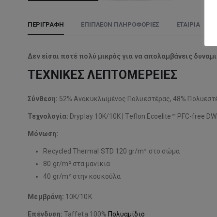
ΠΕΡΙΓΡΑΦΉ
ΕΠΙΠΛΈΟΝ ΠΛΗΡΟΦΟΡΊΕΣ
ΕΤΑΙΡΊΑ
Δεν είσαι ποτέ πολύ μικρός για να απολαμβάνεις δυναμικ
ΤΕΧΝΙΚΕΣ ΛΕΠΤΟΜΕΡΕΙΕΣ
Σύνθεση:
52% Ανακυκλωμένος Πολυεστέρας, 48% Πολυεστ
Τεχνολογία:
Dryplay 10K/10K | Teflon Ecoelite™ PFC-free D
Μόνωση:
Recycled Thermal STD 120 gr/m² στο σώμα
80 gr/m² στα μανίκια
40 gr/m² στην κουκούλα
Μεμβράνη:
10K/10K
Επένδυση:
Taffeta 100%
Πολυαμίδιο