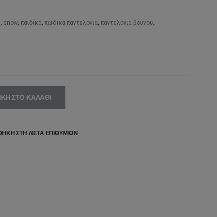
20,00€.
είναι:
s
,
snow
,
παιδικά
,
παιδικα παντελονια
,
παντελονια βουνου
,
96,00€.
ΚΗ ΣΤΟ ΚΑΛΆΘΙ
ΉΚΗ ΣΤΗ ΛΊΣΤΑ ΕΠΙΘΥΜΙΏΝ