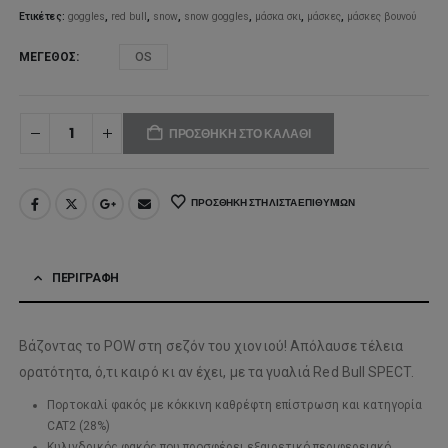
Ετικέτες:
goggles
,
red bull
,
snow
,
snow goggles
,
μάσκα σκι
,
μάσκες
,
μάσκες βουνού
ΜΈΓΕΘΟΣ
OS
ΠΡΟΣΘΉΚΗ ΣΤΟ ΚΑΛΆΘΙ
ΠΡΟΣΘΉΚΗ ΣΤΗ ΛΊΣΤΑ ΕΠΙΘΥΜΙΏΝ
ΠΕΡΙΓΡΑΦΉ
Βάζοντας το POW στη σεζόν του χιονιού! Απόλαυσε τέλεια
ορατότητα, ό,τι καιρό κι αν έχει, με τα γυαλιά Red Bull SPECT.
Πορτοκαλί φακός με κόκκινη καθρέφτη επίστρωση και κατηγορία
CAT2 (28%)
Κυλινδρικός φακός που προσφέρει εξαιρετικό περιφερειακό