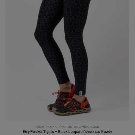
επιλεγούν
στη
σελίδα
του
προϊόντος
SNOW
,
ΓΥΝΑΊΚΑ
,
ΓΥΝΑΙΚΕΊΑ ΙΣΟΘΕΡΜΙΚΆ
,
ΚΟΛΆΝ
Eivy Pocket Tights – Black Leopard Γυναικείο Κολάν