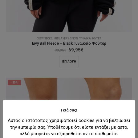
CREWNECKS
,
MIDLAYERS
,
SNOW
,
ΓΥΝΑΊΚΑ
,
ΦΟΎΤΕΡ
Eivy Ball Fleece – Black Γυναικείο Φούτερ
Original
Η
69,95
€
99,95
€
price
τρέχουσα
was:
τιμή
Αυτό
ΕΠΙΛΟΓΉ
99,95€.
είναι:
το
69,95€.
προϊόν
έχει
-20%
πολλαπλές
παραλλαγές.
Οι
επιλογές
Γειά σας!
μπορούν
να
Αυτός ο ιστότοπος χρησιμοποιεί cookies για να βελτιώσει
επιλεγούν
την εμπειρία σας. Υποθέτουμε ότι είστε εντάξει με αυτό,
στη
αλλά μπορείτε να εξαιρεθείτε αν το επιθυμείτε.
σελίδα