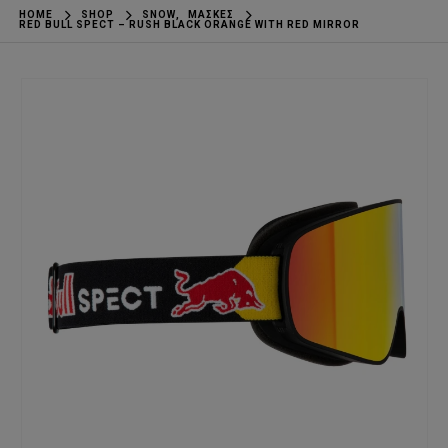
HOME
SHOP
SNOW
,
ΜΆΣΚΕΣ
RED BULL SPECT – RUSH BLACK ORANGE WITH RED MIRROR