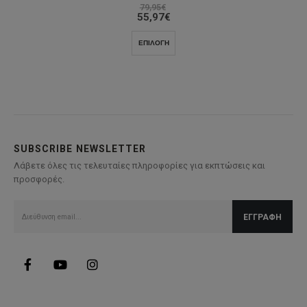
79,95
€
55,97
€
Αυτό
ΕΠΙΛΟΓΉ
το
προϊόν
έχει
πολλαπλές
παραλλαγές.
Οι
επιλογές
SUBSCRIBE NEWSLETTER
μπορούν
Λάβετε όλες τις τελευταίες πληροφορίες για εκπτώσεις και
να
προσφορές.
επιλεγούν
στη
σελίδα
του
προϊόντος