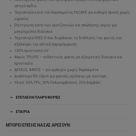
οπτικό πεδίο
Τεχνολογία κατά του θαμπώματος FSCAPE για καθαρή όραση χωρίς
υγρασία
Επίστρωση κατά των γρατζουνιών και απώθησης νερού για
μακροχρόνια διαύγεια
Τεχνολογία FREE D που διορθώνει τη διάθλαση του φωτός και
εξαλείφει την οπτική παραμόρφωση
100% προστασία UV
Φακός TPU/PC – ανθεκτικός φακός με εξαιρετική διαύγεια και
προστασία
ΔΙΠΛΟΣ ΦΑΚΟΣ – για εμπειρία χωρίς θαμπώματα
Διαθέσιμο RX clip-in για φακούς οράσεως με συνταγή
Υλικό: 50% TPU, 30% Πολυκαρβονικό, 20% Βαμβάκι
ΕΠΙΠΛΈΟΝ ΠΛΗΡΟΦΟΡΊΕΣ
ΕΤΑΙΡΊΑ
ΜΠΟΡΕΊ ΕΠΊΣΗΣ ΝΑ ΣΑΣ ΑΡΈΣΟΥΝ: