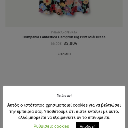
ΓΥΝΑΊΚΑ
,
ΦΟΡΈΜΑΤΑ
Compania Fantastica Hampton Big Print Midi Dress
Original
Η
33,00
€
66,00
€
price
τρέχουσα
was:
τιμή
Αυτό
ΕΠΙΛΟΓΉ
66,00€.
είναι:
το
33,00€.
προϊόν
έχει
πολλαπλές
παραλλαγές.
Οι
επιλογές
Γειά σας!
μπορούν
Αυτός ο ιστότοπος χρησιμοποιεί cookies για να βελτιώσει
να
την εμπειρία σας. Υποθέτουμε ότι είστε εντάξει με αυτό,
επιλεγούν
αλλά μπορείτε να εξαιρεθείτε αν το επιθυμείτε.
στη
σελίδα
Ρυθμίσεις cookies
Αποδοχή