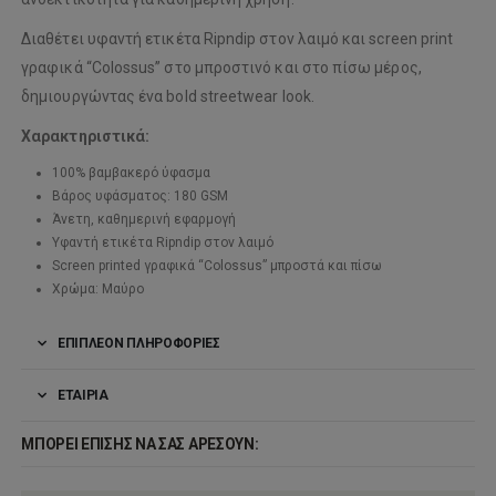
Διαθέτει υφαντή ετικέτα Ripndip στον λαιμό και screen print
γραφικά “Colossus” στο μπροστινό και στο πίσω μέρος,
δημιουργώντας ένα bold streetwear look.
Χαρακτηριστικά:
100% βαμβακερό ύφασμα
Βάρος υφάσματος: 180 GSM
Άνετη, καθημερινή εφαρμογή
Υφαντή ετικέτα Ripndip στον λαιμό
Screen printed γραφικά “Colossus” μπροστά και πίσω
Χρώμα: Μαύρο
ΕΠΙΠΛΈΟΝ ΠΛΗΡΟΦΟΡΊΕΣ
ΕΤΑΙΡΊΑ
ΜΠΟΡΕΊ ΕΠΊΣΗΣ ΝΑ ΣΑΣ ΑΡΈΣΟΥΝ: