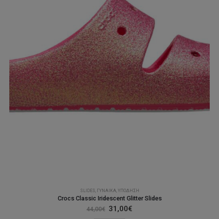
επιλεγούν
στη
σελίδα
του
προϊόντος
SLIDES
,
ΓΥΝΑΊΚΑ
,
ΥΠΌΔΗΣΗ
Crocs Classic Iridescent Glitter Slides
Original
Η
31,00
€
44,00
€
price
τρέχουσα