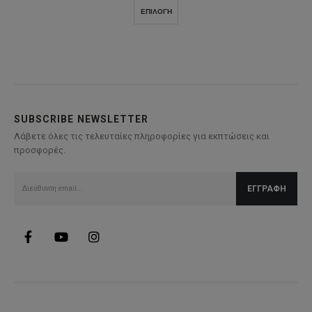
was:
τιμή
Αυτό
ΕΠΙΛΟΓΉ
44,00€.
είναι:
το
31,00€.
προϊόν
έχει
πολλαπλές
παραλλαγές.
Οι
επιλογές
SUBSCRIBE NEWSLETTER
μπορούν
Λάβετε όλες τις τελευταίες πληροφορίες για εκπτώσεις και
να
προσφορές.
επιλεγούν
στη
σελίδα
του
προϊόντος