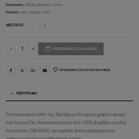
Κατηγορίες:
Άνδρας
,
Ανδρικά T-shirts
Ετικέτες:
men
,
ripndip
,
t-shirt
ΜΈΓΕΘΟΣ
L
ΠΡΟΣΘΉΚΗ ΣΤΟ ΚΑΛΆΘΙ
ΠΡΟΣΘΉΚΗ ΣΤΗ ΛΊΣΤΑ ΕΠΙΘΥΜΙΏΝ
ΠΕΡΙΓΡΑΦΉ
Εντυπωσιακό t-shirt της Ripndip με δυναμικό graphic design
που ξεχωρίζει. Κατασκευασμένο από 100% βαμβάκι υψηλής
ποιότητας (180 GSM), προσφέρει άνετη εφαρμογή και
ανθεκτικότητα για καθημερινή χρήση.