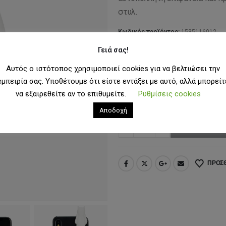
18
στυλ.
Κωδικός προϊόντος:
1535116012
Κατηγορία:
Αξεσουάρ
Γειά σας!
Ετικέτες:
phone charm
,
ripndip
Αυτός ο ιστότοπος χρησιμοποιεί cookies για να βελτιώσει την
εμπειρία σας. Υποθέτουμε ότι είστε εντάξει με αυτό, αλλά μπορείτ
ΜΈΓΕΘΟΣ
OS
να εξαιρεθείτε αν το επιθυμείτε.
Ρυθμίσεις cookies
Αποδοχή
ΠΡΟΣΘΉ
ΠΡΟΣΘ