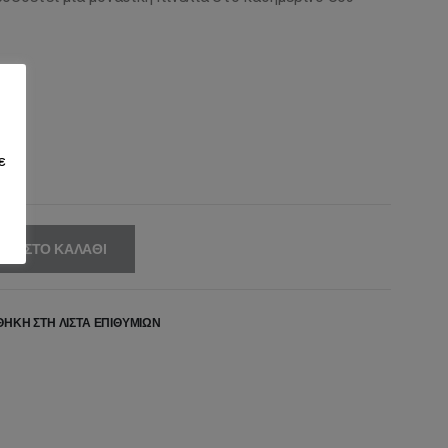
,00€.
είναι:
14,40€.
ε
ΚΗ ΣΤΟ ΚΑΛΆΘΙ
ΉΚΗ ΣΤΗ ΛΊΣΤΑ ΕΠΙΘΥΜΙΏΝ