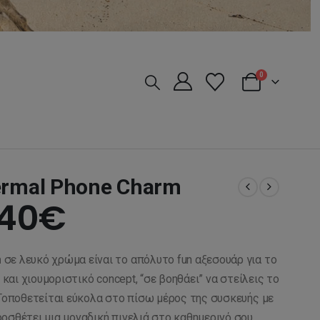
0
ermal Phone Charm
iginal
Η
,40
€
ice
τρέχουσα
m
σε λευκό χρώμα είναι το απόλυτο fun αξεσουάρ για το
s:
τιμή
 και χιουμοριστικό concept, “σε βοηθάει” να στείλεις το
 Τοποθετείται εύκολα στο πίσω μέρος της συσκευής με
οσθέτει μια μοναδική πινελιά στο καθημερινό σου