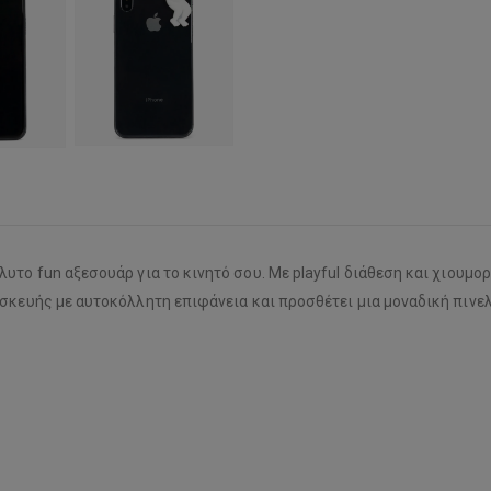
υτο fun αξεσουάρ για το κινητό σου. Με playful διάθεση και χιουμορι
υσκευής με αυτοκόλλητη επιφάνεια και προσθέτει μια μοναδική πινελ