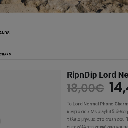
ANDS
 CHARM
RipnDip Lord N
Or
14
18,00
€
pr
Το
Lord Nermal Phone Char
wa
κινητό σου. Με playful διάθεση
τέλειο μήνυμα στο crush σου.
αυτοκόλλητη επιφάνεια και πρ