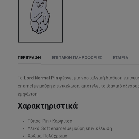
ΠΕΡΙΓΡΑΦΉ
ΕΠΙΠΛΈΟΝ ΠΛΗΡΟΦΟΡΊΕΣ
ΕΤΑΙΡΊΑ
Το
Lord Nermal Pin
φέρνει μια νοσταλγική διάθεση εμπνευ
enamel με μαύρη επινικέλωση, αποτελεί το ιδανικό αξεσουά
εμφάνιση.
Χαρακτηριστικά:
Τύπος: Pin / Καρφίτσα
Υλικό: Soft enamel με μαύρη επινικέλωση
Χρώμα: Πολύχρωμο