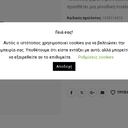
12
προσθέτει μια μοναδική πινελ
Κωδικός προϊόντος:
1535116010
Κατηγορία:
Αξεσουάρ
Γειά σας!
Ετικέτες:
pin
,
ripndip
Αυτός ο ιστότοπος χρησιμοποιεί cookies για να βελτιώσει την
ΜΈΓΕΘΟΣ
OS
εμπειρία σας. Υποθέτουμε ότι είστε εντάξει με αυτό, αλλά μπορείτ
να εξαιρεθείτε αν το επιθυμείτε.
Ρυθμίσεις cookies
Αποδοχή
ΠΡΟΣΘΉ
ΠΡΟΣΘ