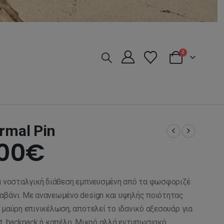
0
rmal Pin
iginal
Η
,00
€
ice
τρέχουσα
α νοσταλγική διάθεση εμπνευσμένη από τα φωσφοριζέ
s:
τιμή
αβάνι. Με ανανεωμένο design και υψηλής ποιότητας
 μαύρη επινικέλωση, αποτελεί το ιδανικό αξεσουάρ για
t, backpack ή καπέλο. Μικρό αλλά εντυπωσιακό,