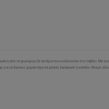
σμένη από τα φωσφοριζέ αστέρια που κολλούσαν στο ταβάνι. Με ανα
ρ για να δώσεις χαρακτήρα σε jacket, backpack ή καπέλο. Μικρό αλλ