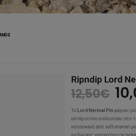
ANDS
Ripndip Lord Ne
Or
10
12,50
€
pr
Το
Lord Nermal Pin
φέρνει μι
wa
αστέρια που κολλούσαν στο τ
κατασκευή από soft enamel με
να δώσεις χαρακτήρα σε jacke