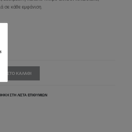
,50€.
είναι:
ιά σε κάθε εμφάνιση.
10,00€.
ε
ΚΗ ΣΤΟ ΚΑΛΆΘΙ
ΉΚΗ ΣΤΗ ΛΊΣΤΑ ΕΠΙΘΥΜΙΏΝ