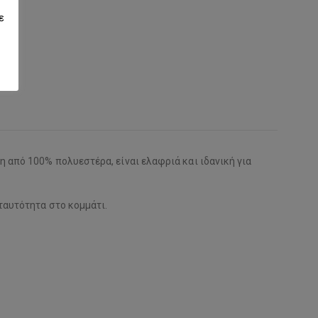
ε
η από 100% πολυεστέρα, είναι ελαφριά και ιδανική για
 ταυτότητα στο κομμάτι.