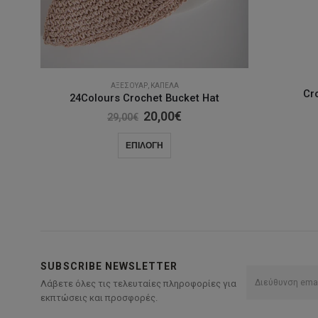
ΑΞΕΣΟΥΆΡ
,
ΚΑΠΈΛΑ
Cr
24Colours Crochet Bucket Hat
Original
Η
20,00
€
29,00
€
price
τρέχουσα
was:
τιμή
Αυτό
ΕΠΙΛΟΓΉ
29,00€.
είναι:
το
20,00€.
προϊόν
έχει
πολλαπλές
παραλλαγές.
Οι
επιλογές
SUBSCRIBE NEWSLETTER
μπορούν
Λάβετε όλες τις τελευταίες πληροφορίες για
να
εκπτώσεις και προσφορές.
επιλεγούν