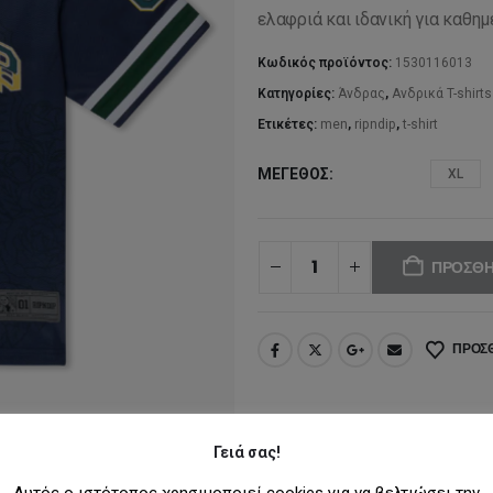
ελαφριά και ιδανική για καθημ
Κωδικός προϊόντος:
1530116013
Κατηγορίες:
Άνδρας
,
Ανδρικά T-shirts
Ετικέτες:
men
,
ripndip
,
t-shirt
ΜΈΓΕΘΟΣ
XL
ΠΡΟΣΘΉ
ΠΡΟΣΘ
Γειά σας!
Αυτός ο ιστότοπος χρησιμοποιεί cookies για να βελτιώσει την