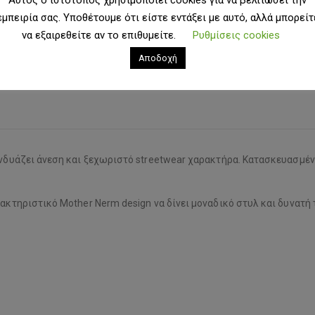
εμπειρία σας. Υποθέτουμε ότι είστε εντάξει με αυτό, αλλά μπορείτ
να εξαιρεθείτε αν το επιθυμείτε.
Ρυθμίσεις cookies
Αποδοχή
υνδυάζει άνεση και ξεχωριστό streetwear χαρακτήρα. Κατασκευασμέν
ρακτηριστικό Mother Nerm design να δίνει μοναδικό στυλ και δυνατή