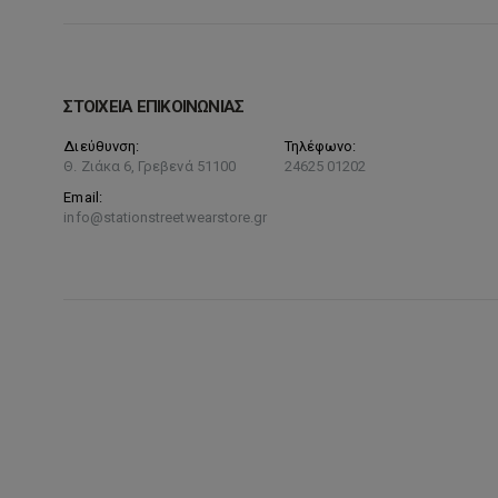
στη
σελίδα
του
προϊόντος
ΣΤΟΙΧΕΙΑ ΕΠΙΚΟΙΝΩΝΙΑΣ
Διεύθυνση:
Τηλέφωνο:
Θ. Ζιάκα 6, Γρεβενά 51100
24625 01202
Email:
info@stationstreetwearstore.gr