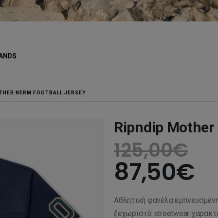
ANDS
THER NERM FOOTBALL JERSEY
Ripndip Mother
125,00
€
87,50
€
Αθλητική φανέλα εμπνευσμένη α
ξεχωριστό streetwear χαρακτ