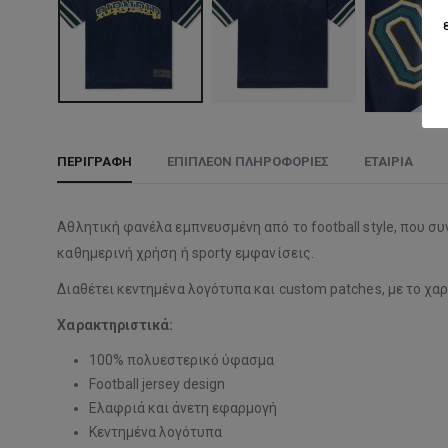
ΠΕΡΙΓΡΑΦΉ
ΕΠΙΠΛΈΟΝ ΠΛΗΡΟΦΟΡΊΕΣ
ΕΤΑΙΡΊΑ
Αθλητική φανέλα εμπνευσμένη από το football style, που σ
καθημερινή χρήση ή sporty εμφανίσεις.
Διαθέτει κεντημένα λογότυπα και custom patches, με το χα
Χαρακτηριστικά:
100% πολυεστερικό ύφασμα
Football jersey design
Ελαφριά και άνετη εφαρμογή
Κεντημένα λογότυπα