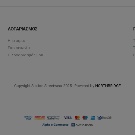
επιλεγούν
επιλ
στη
στη
σελίδα
σελί
του
του
ΛΟΓΑΡΙΑΣΜΟΣ
προϊόντος
προϊ
Η εταιρία
Επικοινωνία
Ο λογαριασμός μου
Copyright Station Streetwear 2025 | Powered by
NORTHBRIDGE