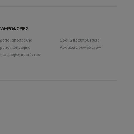
εγούν
στη
σελίδα
δα
του
προϊόντος
ΠΛΗΡΟΦΟΡΙΕΣ
όντος
Τρόποι αποστολής
Όροι & προϋποθέσεις
Τρόποι πληρωμής
Ασφάλεια συνναλαγών
Επιστροφές προϊόντων