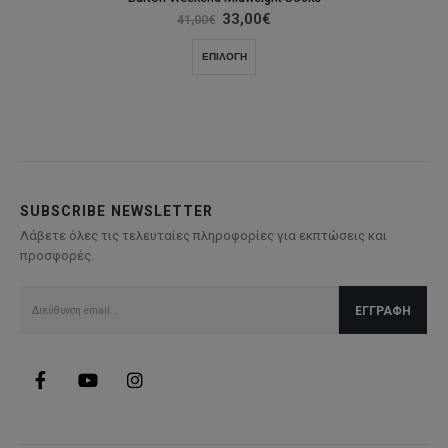
Original
Η
33,00
€
41,00
€
price
τρέχουσα
was:
τιμή
Αυτό
ΕΠΙΛΟΓΉ
41,00€.
είναι:
το
33,00€.
προϊόν
έχει
πολλαπλές
παραλλαγές.
Οι
επιλογές
SUBSCRIBE NEWSLETTER
μπορούν
Λάβετε όλες τις τελευταίες πληροφορίες για εκπτώσεις και
να
προσφορές.
επιλεγούν
στη
σελίδα
του
προϊόντος