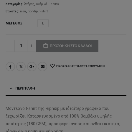
Κατηγορίες:
Άνδρας
,
Ανδρικά T-shirts
Ετικέτες:
men
,
ripndip
,
t-shirt
ΜΈΓΕΘΟΣ
L
ΠΡΟΣΘΉΚΗ ΣΤΟ ΚΑΛΆΘΙ
ΠΡΟΣΘΉΚΗ ΣΤΗ ΛΊΣΤΑ ΕΠΙΘΥΜΙΏΝ
ΠΕΡΙΓΡΑΦΉ
Μοντέρνο t-shirt της Ripndip με ιδιαίτερο γραφικό που
ξεχωρίζει. Κατασκευασμένο από 100% βαμβάκι υψηλής
ποιότητας (180 GSM), προσφέρει άνεση και ανθεκτικότητα,
ιδανικό για καθημερινή χρήση.