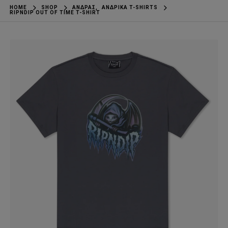
HOME
SHOP
ΆΝΔΡΑΣ
,
ΑΝΔΡΙΚΆ T-SHIRTS
RIPNDIP OUT OF TIME T-SHIRT