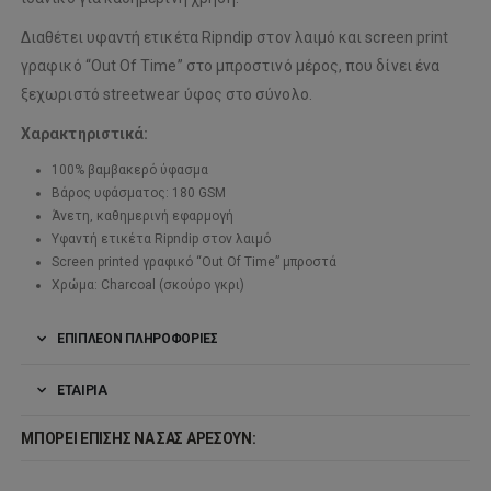
Διαθέτει υφαντή ετικέτα Ripndip στον λαιμό και screen print
γραφικό “Out Of Time” στο μπροστινό μέρος, που δίνει ένα
ξεχωριστό streetwear ύφος στο σύνολο.
Χαρακτηριστικά:
100% βαμβακερό ύφασμα
Βάρος υφάσματος: 180 GSM
Άνετη, καθημερινή εφαρμογή
Υφαντή ετικέτα Ripndip στον λαιμό
Screen printed γραφικό “Out Of Time” μπροστά
Χρώμα: Charcoal (σκούρο γκρι)
ΕΠΙΠΛΈΟΝ ΠΛΗΡΟΦΟΡΊΕΣ
ΕΤΑΙΡΊΑ
ΜΠΟΡΕΊ ΕΠΊΣΗΣ ΝΑ ΣΑΣ ΑΡΈΣΟΥΝ: