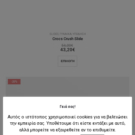
SLIDES
,
ΓΥΝΑΊΚΑ
,
ΥΠΌΔΗΣΗ
Crocs Crush Slide
54,00
€
43,20
€
Αυτό
ΕΠΙΛΟΓΉ
το
προϊόν
έχει
-20%
πολλαπλές
παραλλαγές.
Οι
επιλογές
Γειά σας!
μπορούν
να
Αυτός ο ιστότοπος χρησιμοποιεί cookies για να βελτιώσει
επιλεγούν
την εμπειρία σας. Υποθέτουμε ότι είστε εντάξει με αυτό,
στη
αλλά μπορείτε να εξαιρεθείτε αν το επιθυμείτε.
σελίδα