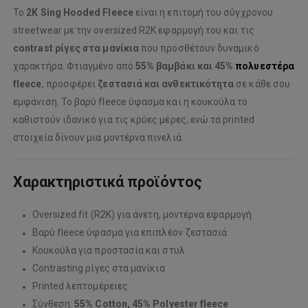
Το
2K Sing Hooded Fleece
είναι η επιτομή του σύγχρονου
streetwear με την oversized R2K εφαρμογή του και τις
contrast ρίγες στα μανίκια
που προσθέτουν δυναμικό
χαρακτήρα. Φτιαγμένο από
55% βαμβάκι και 45%
πολυεστέρα
fleece
, προσφέρει
ζεστασιά και ανθεκτικότητα
σε κάθε σου
εμφάνιση. Το βαρύ fleece ύφασμα και η κουκούλα το
καθιστούν ιδανικό για τις κρύες μέρες, ενώ τα printed
στοιχεία δίνουν μια μοντέρνα πινελιά.
Χαρακτηριστικά προϊόντος
Oversized fit (R2K) για άνετη, μοντέρνα εφαρμογή
Βαρύ fleece ύφασμα για επιπλέον ζεστασιά
Κουκούλα για προστασία και στυλ
Contrasting ρίγες στα μανίκια
Printed λεπτομέρειες
Σύνθεση:
55% Cotton, 45% Polyester fleece