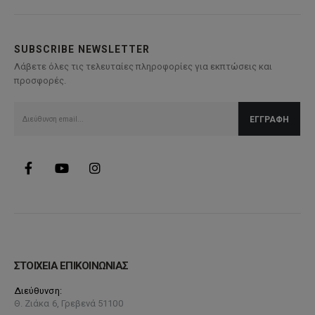
παραλλαγές.
Οι
επιλογές
SUBSCRIBE NEWSLETTER
μπορούν
Λάβετε όλες τις τελευταίες πληροφορίες για εκπτώσεις και
να
προσφορές.
επιλεγούν
στη
σελίδα
του
προϊόντος
ΣΤΟΙΧΕΙΑ ΕΠΙΚΟΙΝΩΝΙΑΣ
Διεύθυνση:
Θ. Ζιάκα 6, Γρεβενά 51100