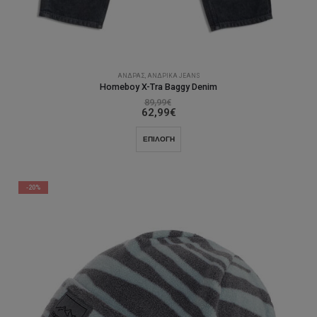
ΆΝΔΡΑΣ
,
ΑΝΔΡΙΚΆ JEANS
Homeboy X-Tra Baggy Denim
89,99
€
62,99
€
Αυτό
ΕΠΙΛΟΓΉ
το
προϊόν
έχει
-20%
πολλαπλές
παραλλαγές.
Οι
επιλογές
μπορούν
να
επιλεγούν
στη
σελίδα