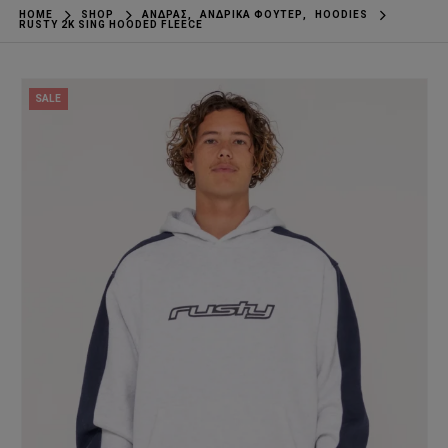
HOME
SHOP
ΆΝΔΡΑΣ
,
ΑΝΔΡΙΚΆ ΦΟΎΤΕΡ
,
HOODIES
RUSTY 2K SING HOODED FLEECE
SALE