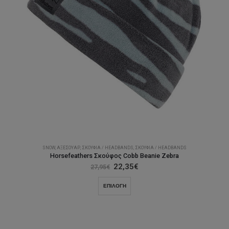
του
προϊόντος
SNOW
,
ΑΞΕΣΟΥΆΡ
,
ΣΚΟΎΦΙΑ / HEADBANDS
,
ΣΚΟΎΦΙΑ / HEADBANDS
Horsefeathers Σκούφος Cobb Beanie Zebra
Original
Η
22,35
€
27,95
€
price
τρέχουσα
was:
τιμή
Αυτό
ΕΠΙΛΟΓΉ
27,95€.
είναι:
το
22,35€.
προϊόν
έχει
πολλαπλές