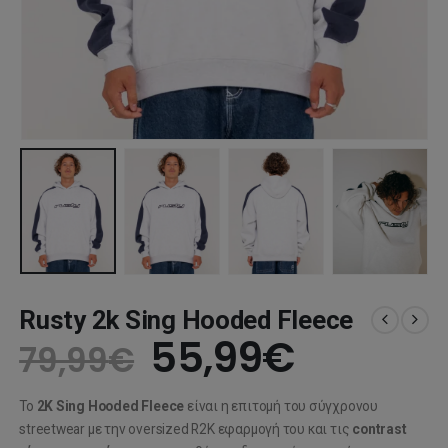
Rusty 2k Sing Hooded Fleece
Original
Η
55,99
€
79,99
€
price
τρέχου
Το
2K Sing Hooded Fleece
είναι η επιτομή του σύγχρονου
was:
τιμή
streetwear με την oversized R2K εφαρμογή του και τις
contrast