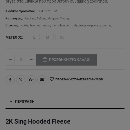
ρίγες στα μανίκια
που προσθέτουν δυναμικό χαρακτήρα.
79,99€.
είναι:
Κωδικός προϊόντος:
FTM1082-ECM
55,99€.
Κατηγορίες:
Hoodies
,
Άνδρας
,
Ανδρικά Φούτερ
Ετικέτες:
hoodie
,
hoodies
,
mens
,
mens hoodie
,
rusty
,
ανδρικο φουτερ
,
φούτερ
ΜΈΓΕΘΟΣ
L
M
XL
ΠΡΟΣΘΉΚΗ ΣΤΟ ΚΑΛΆΘΙ
ΠΡΟΣΘΉΚΗ ΣΤΗ ΛΊΣΤΑ ΕΠΙΘΥΜΙΏΝ
ΠΕΡΙΓΡΑΦΉ
2K Sing Hooded Fleece