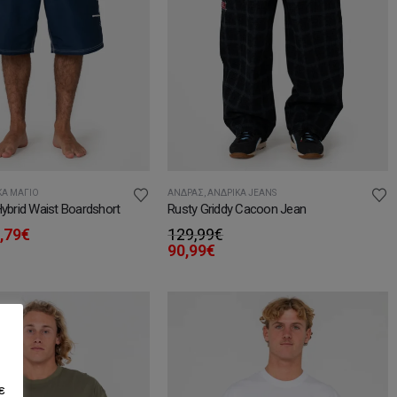
ΚΆ ΜΑΓΙΌ
ΆΝΔΡΑΣ
,
ΑΝΔΡΙΚΆ JEANS
Hybrid Waist Boardshort
Rusty Griddy Cacoon Jean
iginal
Η
,79
€
129,99
€
ice
τρέχουσα
90,99
€
s:
τιμή
,99€.
είναι:
52,79€.
ε