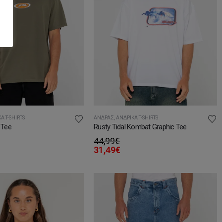
Ά T-SHIRTS
ΆΝΔΡΑΣ
,
ΑΝΔΡΙΚΆ T-SHIRTS
e Tee
Rusty Tidal Kombat Graphic Tee
44,99
€
31,49
€