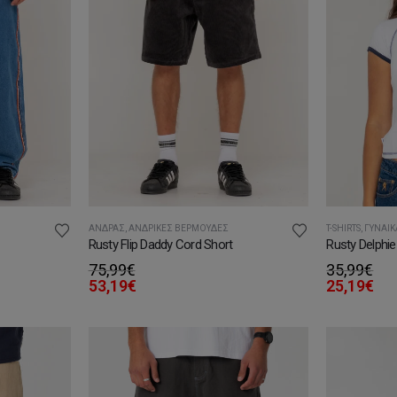
ΆΝΔΡΑΣ
,
ΑΝΔΡΙΚΈΣ ΒΕΡΜΟΎΔΕΣ
T-SHIRTS
,
ΓΥΝΑΊΚ
Rusty Flip Daddy Cord Short
Rusty Delphie 
75,99
€
35,99
€
53,19
€
25,19
€