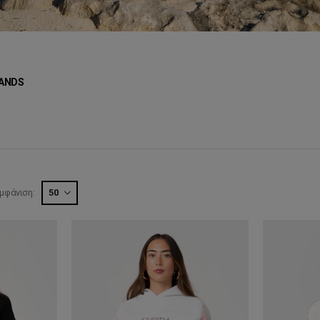
ANDS
μφάνιση: