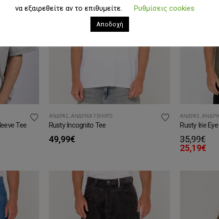
να εξαιρεθείτε αν το επιθυμείτε.
Ρυθμίσεις cookies
ΕΞΑΝΤΛΗΜΈΝΟ
Αποδοχή
ΆΝΔΡΑΣ
,
ΑΝΔΡΙΚΆ T-SHIRTS
ΆΝΔΡΑΣ
,
ΑΝΔΡΙΚ
leeve Tee
Rusty Incognito Tee
Rusty Irie Ey
49,99
€
35,99
€
25,19
€