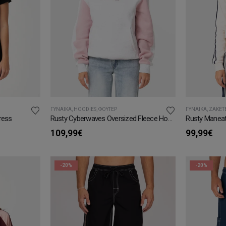
ΓΥΝΑΊΚΑ
,
ΗOODIES
,
ΦΟΎΤΕΡ
ΓΥΝΑΊΚΑ
,
ΖΑΚΈΤ
ress
Rusty Cyberwaves Oversized Fleece Hoodie
109,99
€
99,99
€
-20%
-20%