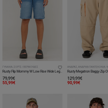
ΓΥΝΑΊΚΑ
,
ΣΟΡΤΣ / ΒΕΡΜΟΎΔΕΣ
ΆΝΔΡΑΣ
,
ΑΝΔΡΙΚΆ ΠΑΝΤΕΛΌΝΙΑ /
Rusty Flip Mommy W Low Rise Wide Leg Denim Jort
Rusty Megatron Baggy Zip O
79,99
€
129,99
€
55,99
€
90,99
€