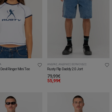
Α
ΆΝΔΡΑΣ
,
ΑΝΔΡΙΚΈΣ ΒΕΡΜΟΎΔΕΣ
Devil Ringer Mini Tee
Rusty Flip Daddy 2.0 Jort
79,99
€
55,99
€