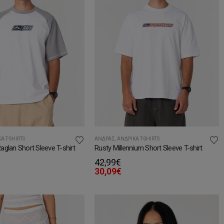
Ά T-SHIRTS
ΆΝΔΡΑΣ
,
ΑΝΔΡΙΚΆ T-SHIRTS
glan Short Sleeve T-shirt
Rusty Millennium Short Sleeve T-shirt
42,99
€
30,09
€