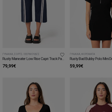
ΓΥΝΑΊΚΑ
,
ΣΟΡΤΣ / ΒΕΡΜΟΎΔΕΣ
ΓΥΝΑΊΚΑ
,
ΦΟΡΈΜΑΤΑ
Rusty Maneater Low Rise Capri Track Pant
Rusty Bad Bubby Polo Mini D
79,99
€
59,99
€