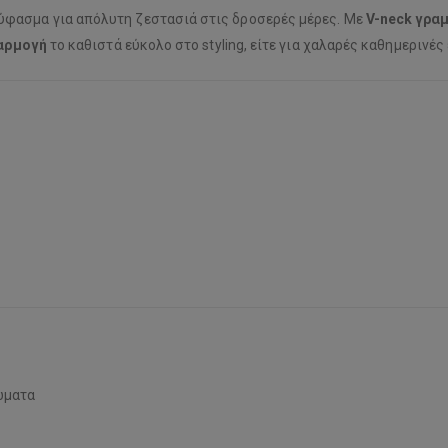
ύφασμα για απόλυτη ζεστασιά στις δροσερές μέρες. Με
V-neck γρα
φαρμογή
το καθιστά εύκολο στο styling, είτε για χαλαρές καθημερινές 
ώματα