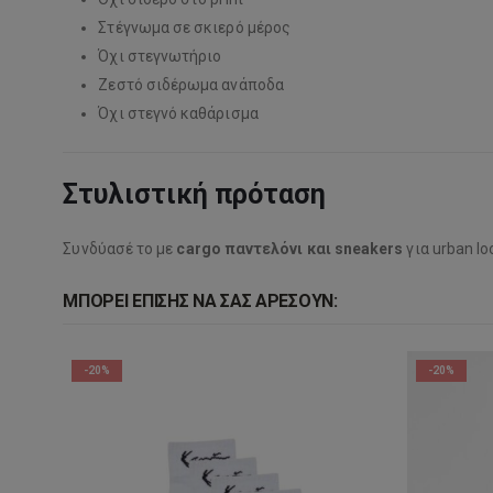
Στέγνωμα σε σκιερό μέρος
Όχι στεγνωτήριο
Ζεστό σιδέρωμα ανάποδα
Όχι στεγνό καθάρισμα
Στυλιστική πρόταση
Συνδύασέ το με
cargo παντελόνι και sneakers
για urban lo
ΜΠΟΡΕΊ ΕΠΊΣΗΣ ΝΑ ΣΑΣ ΑΡΈΣΟΥΝ:
-20%
-20%