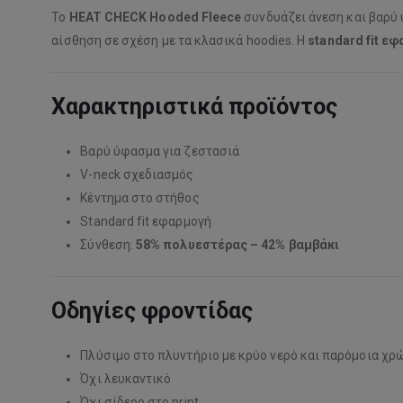
Το
HEAT CHECK Hooded Fleece
συνδυάζει άνεση και βαρύ 
αίσθηση σε σχέση με τα κλασικά hoodies. Η
standard fit ε
Χαρακτηριστικά προϊόντος
Βαρύ ύφασμα για ζεστασιά
V-neck σχεδιασμός
Κέντημα στο στήθος
Standard fit εφαρμογή
Σύνθεση:
58% πολυεστέρας – 42% βαμβάκι
Οδηγίες φροντίδας
Πλύσιμο στο πλυντήριο με κρύο νερό και παρόμοια χρ
Όχι λευκαντικό
Όχι σίδερο στο print