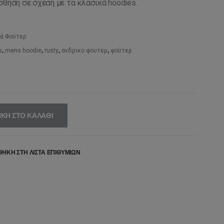
σθηση σε σχέση με τα κλασικά hoodies.
,99€.
είναι:
69,99€.
ά Φούτερ
s
,
mens hoodie
,
rusty
,
ανδρικο φουτερ
,
φούτερ
ΚΗ ΣΤΟ ΚΑΛΆΘΙ
ΉΚΗ ΣΤΗ ΛΊΣΤΑ ΕΠΙΘΥΜΙΏΝ