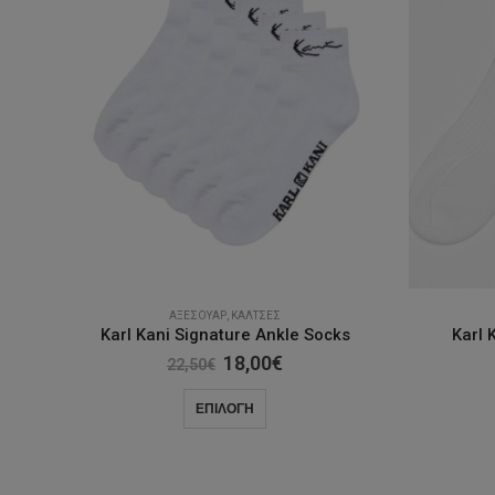
ΑΞΕΣΟΥΆΡ
,
ΚΆΛΤΣΕΣ
Karl Kani Signature Ankle Socks
Karl 
Original
Η
18,00
€
22,50
€
price
τρέχουσα
was:
τιμή
Αυτό
ΕΠΙΛΟΓΉ
22,50€.
είναι:
το
18,00€.
προϊόν
έχει