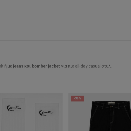
ok ή με
jeans και bomber jacket
για πιο all-day casual στυλ.
-30%