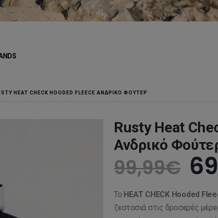
ANDS
USTY HEAT CHECK HOODED FLEECE ΑΝΔΡΙΚΌ ΦΟΎΤΕΡ
Rusty Heat Che
Ανδρικό Φούτε
Or
69
99,99
€
pr
Το
HEAT CHECK Hooded Flee
wa
ζεστασιά στις δροσερές μέρε