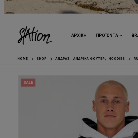
ΑΡΧΙΚΗ
ΠΡΟΪΟΝΤΑ
BR
HOME
SHOP
ΆΝΔΡΑΣ
,
ΑΝΔΡΙΚΆ ΦΟΎΤΕΡ
,
HOODIES
R
SALE