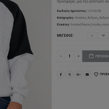
προσφέρει μια πιο premium αί
99
Κωδικός προϊόντος:
1210-ECM
Κατηγορίες:
Hoodies
,
Άνδρας
,
Ανδρικ
Ετικέτες:
hooded fleece
,
hoodie
,
men
ΜΈΓΕΘΟΣ
L
M
ΠΡΟΣΘΉ
ΠΡΟΣΘ