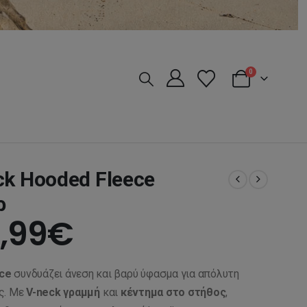
0
ck Hooded Fleece
ρ
iginal
Η
,99
€
ice
τρέχουσα
ce
συνδυάζει άνεση και βαρύ ύφασμα για απόλυτη
s:
τιμή
ς. Με
V-neck γραμμή
και
κέντημα στο στήθος
,