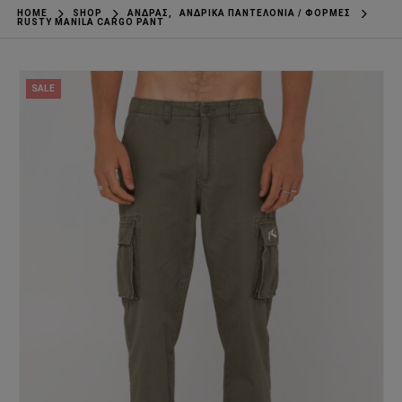
HOME
SHOP
ΆΝΔΡΑΣ
,
ΑΝΔΡΙΚΆ ΠΑΝΤΕΛΌΝΙΑ / ΦΌΡΜΕΣ
RUSTY MANILA CARGO PANT
SALE