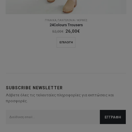
ΓΥΝΑΊΚΑ
,
ΠΑΝΤΕΛΌΝΙΑ / ΦΌΡΜΕΣ
24Colours Trousers
Original
Η
26,00
€
52,00
€
price
τρέχουσα
was:
τιμή
Αυτό
ΕΠΙΛΟΓΉ
52,00€.
είναι:
το
26,00€.
προϊόν
έχει
πολλαπλές
παραλλαγές.
Οι
επιλογές
SUBSCRIBE NEWSLETTER
μπορούν
Λάβετε όλες τις τελευταίες πληροφορίες για εκπτώσεις και
να
προσφορές.
επιλεγούν
στη
σελίδα
του
προϊόντος