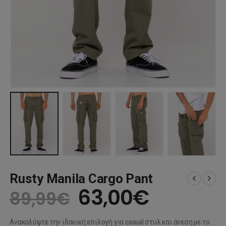
Rusty Manila Cargo Pant
Original
Η
63,00
€
89,99
€
price
τρέχου
Ανακαλύψτε την ιδανική επιλογή για casual στυλ και άνεση με το