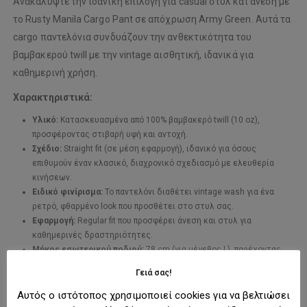
Ανακαλύψτε την ιδανική επιλογή για casual στυλ και άνεση με
το Rusty Manila Cargo Pant σε απόχρωση Army Green. Αυτά τα
cargo παντελόνια συνδυάζουν την ανθεκτικότητα του
βαμβακερού twill με την vintage αισθητική, ιδανικά για
καθημερινή χρήση.
Χαρακτηριστικά:
Υλικό:
Κατασκευασμένα από 100% βαμβακερό twill (10 oz),
προσφέροντας στιβαρή υφή και αντοχή.
Σχέδιο:
Straight fit (σε μέση εφαρμογή), ιδανικό για όσους
επιθυμούν έναν κλασικό, διαχρονικό σχεδιασμό με ελευθερία
κινήσεων.
Ειδικό φινίρισμα:
Το παντελόνι διαθέτει vintage wash για ένα
ρετρό, φθαρμένο look που προσθέτει στο στυλ σας.
Εφαρμογή:
Regular fit που προσφέρει άνεση και στυλ για
καθημερινές δραστηριότητες.
Μήκος εσωτερικού ποδιού:
78 cm (για μέγεθος L), παρέχοντας
τέλεια εφαρμογή για το μέσο σώμα.
Γειά σας!
Συμβουλές για μέγεθος:
Αυτός ο ιστότοπος χρησιμοποιεί cookies για να βελτιώσει