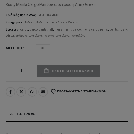
was:
τιμή
Rusty Manila Cargo Pant σε απόχρωση Army Green.
89,99€.
είναι:
Κωδικός προϊόντος:
PAM1014-AMG
Κατηγορίες:
Άνδρας
,
Ανδρικά Παντελόνια / Φόρμες
63,00€.
Ετικέτες:
cargo
,
cargo pants
,
fall
,
mens
,
mens cargo
,
mens cargo pants
,
pants
,
rusty
,
winter
,
ανδρικό παντελόνι
,
καργκο παντελόνι
,
παντελόνι
ΜΈΓΕΘΟΣ
XL
ΠΡΟΣΘΉΚΗ ΣΤΟ ΚΑΛΆΘΙ
ΠΡΟΣΘΉΚΗ ΣΤΗ ΛΊΣΤΑ ΕΠΙΘΥΜΙΏΝ
ΠΕΡΙΓΡΑΦΉ