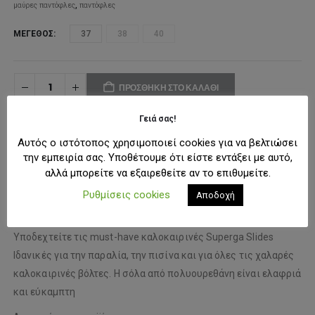
μαύρες παντόφλες
,
παντόφλες
ΜΈΓΕΘΟΣ
37
38
40
ΠΡΟΣΘΉΚΗ ΣΤΟ ΚΑΛΆΘΙ
Γειά σας!
ΠΡΟΣΘΉΚΗ ΣΤΗ ΛΊΣΤΑ ΕΠΙΘΥΜΙΏΝ
Αυτός ο ιστότοπος χρησιμοποιεί cookies για να βελτιώσει
την εμπειρία σας. Υποθέτουμε ότι είστε εντάξει με αυτό,
αλλά μπορείτε να εξαιρεθείτε αν το επιθυμείτε.
ΠΕΡΙΓΡΑΦΉ
Ρυθμίσεις cookies
Αποδοχή
Υποδεχτείτε τις must-have καλοκαιρινές Superga Slides
Ιδανικές για την παραλία, την πισίνα και για όλες τις χαλαρές
καλοκαιρινές βόλτες. Η σόλα από πολυουρεθάνη είναι ελαφριά
και εύκαμπτη