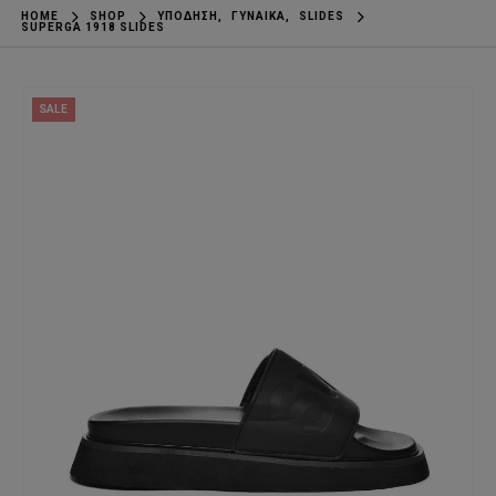
HOME
SHOP
ΥΠΌΔΗΣΗ
,
ΓΥΝΑΊΚΑ
,
SLIDES
SUPERGA 1918 SLIDES
SALE