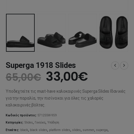
Superga 1918 Slides
Original
Η
33,00
€
65,00
€
price
τρέχου
Υποδεχτείτε τις must-have καλοκαιρινές Superga Slides Ιδανικές
was:
τιμή
για την παραλία, την πισίνα και για όλες τις χαλαρές
καλοκαιρινές βόλτες.
65,00€.
είναι:
Κωδικός προϊόντος:
S7125SW-959
33,00€.
Κατηγορίες:
Slides
,
Γυναίκα
,
Υπόδηση
Ετικέτες:
black
,
black slides
,
platform slides
,
slides
,
summer
,
superga
,