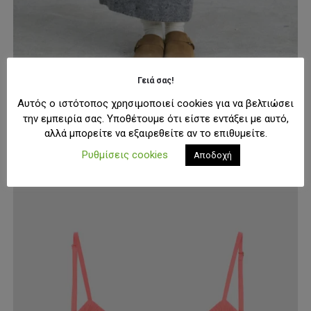
ΓΥΝΑΊΚΑ
,
ΦΟΎΣΤΕΣ
Γειά σας!
24Colours Womens Knitted Skirt In Grey
Original
Η
24,50
€
Αυτός ο ιστότοπος χρησιμοποιεί cookies για να βελτιώσει
49,00
€
price
τρέχουσα
την εμπειρία σας. Υποθέτουμε ότι είστε εντάξει με αυτό,
was:
τιμή
Αυτό
ΕΠΙΛΟΓΉ
49,00€.
είναι:
αλλά μπορείτε να εξαιρεθείτε αν το επιθυμείτε.
το
24,50€.
προϊόν
Ρυθμίσεις cookies
Αποδοχή
έχει
-29%
πολλαπλές
παραλλαγές.
Οι
επιλογές
μπορούν
να
επιλεγούν
στη
σελίδα