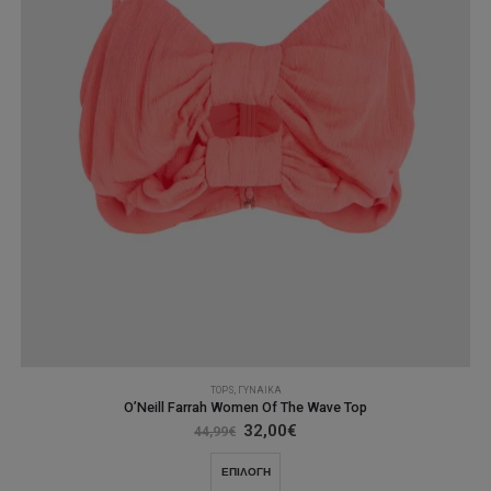
του
προϊόντος
TOPS
,
ΓΥΝΑΊΚΑ
O’Neill Farrah Women Of The Wave Top
Original
Η
32,00
€
44,99
€
price
τρέχουσα
was:
τιμή
Αυτό
ΕΠΙΛΟΓΉ
44,99€.
είναι:
το