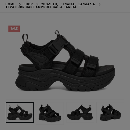
HOME
SHOP
ΥΠΌΔΗΣΗ
,
ΓΥΝΑΊΚΑ
,
ΣΑΝΔΆΛΙΑ
TEVA HURRICANE AMPSOLE GAILA SANDAL
SALE