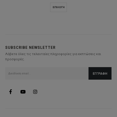
price
τρέχουσα
was:
τιμή
Αυτό
ΕΠΙΛΟΓΉ
52,00€.
είναι:
το
26,00€.
προϊόν
έχει
πολλαπλές
παραλλαγές.
Οι
επιλογές
SUBSCRIBE NEWSLETTER
μπορούν
Λάβετε όλες τις τελευταίες πληροφορίες για εκπτώσεις και
να
προσφορές.
επιλεγούν
στη
σελίδα
του
προϊόντος