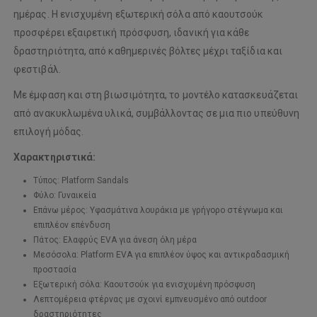
ημέρας. Η ενισχυμένη εξωτερική σόλα από καουτσούκ
προσφέρει εξαιρετική πρόσφυση, ιδανική για κάθε
δραστηριότητα, από καθημερινές βόλτες μέχρι ταξίδια και
φεστιβάλ.
Με έμφαση και στη βιωσιμότητα, το μοντέλο κατασκευάζεται
από ανακυκλωμένα υλικά, συμβάλλοντας σε μια πιο υπεύθυνη
επιλογή μόδας.
Χαρακτηριστικά:
Τύπος: Platform Sandals
Φύλο: Γυναικεία
Επάνω μέρος: Υφασμάτινα λουράκια με γρήγορο στέγνωμα και
επιπλέον επένδυση
Πάτος: Ελαφρύς EVA για άνεση όλη μέρα
Μεσόσολα: Platform EVA για επιπλέον ύψος και αντικραδασμική
προστασία
Εξωτερική σόλα: Καουτσούκ για ενισχυμένη πρόσφυση
Λεπτομέρεια φτέρνας με σχοινί εμπνευσμένο από outdoor
δραστηριότητες