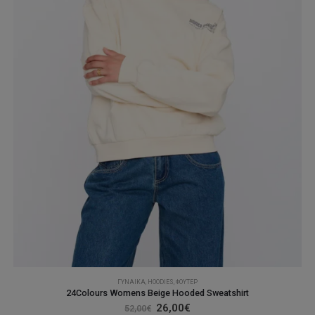
στη
σελίδα
του
προϊόντος
ΓΥΝΑΊΚΑ
,
ΗOODIES
,
ΦΟΎΤΕΡ
24Colours Womens Beige Hooded Sweatshirt
Original
Η
26,00
€
52,00
€