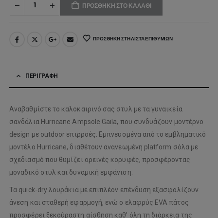
ΠΡΟΣΘΉΚΗ ΣΤΟ ΚΑΛΆΘΙ
ΠΡΟΣΘΉΚΗ ΣΤΗ ΛΊΣΤΑ ΕΠΙΘΥΜΙΏΝ
ΠΕΡΙΓΡΑΦΉ
Αναβαθμίστε το καλοκαιρινό σας στυλ με τα γυναικεία
σανδάλια Hurricane Ampsole Gaila, που συνδυάζουν μοντέρνο
design με outdoor επιρροές. Εμπνευσμένα από το εμβληματικό
μοντέλο Hurricane, διαθέτουν ανανεωμένη platform σόλα με
σχεδιασμό που θυμίζει ορεινές κορυφές, προσφέροντας
μοναδικό στυλ και δυναμική εμφάνιση.
Τα quick-dry λουράκια με επιπλέον επένδυση εξασφαλίζουν
άνεση και σταθερή εφαρμογή, ενώ ο ελαφρύς EVA πάτος
προσφέρει ξεκούραστη αίσθηση καθ’ όλη τη διάρκεια της