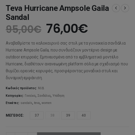
Teva Hurricane Ampsole Gaila
Sandal
Original
Η
76,00
€
95,00
€
price
τρέχου
Αναβαθμίστε το καλοκαιρινό σας στυλ με τα γυναικεία σανδάλια
was:
τιμή
Hurricane Ampsole Gaila, που συνδυάζουν μοντέρνο design με
outdoor επιρροές. Εμπνευσμένα από το εμβληματικό μοντέλο
95,00€.
είναι:
Hurricane, διαθέτουν ανανεωμένη platform σόλα με σχεδιασμό που
θυμίζει ορεινές κορυφές, προσφέροντας μοναδικό στυλ και
76,00€.
δυναμική εμφάνιση.
Κωδικός προϊόντος:
Μ/Δ
Κατηγορίες:
Γυναίκα
,
Σανδάλια
,
Υπόδηση
Ετικέτες:
sandals
,
teva
,
women
ΜΈΓΕΘΟΣ
37
38
39
40