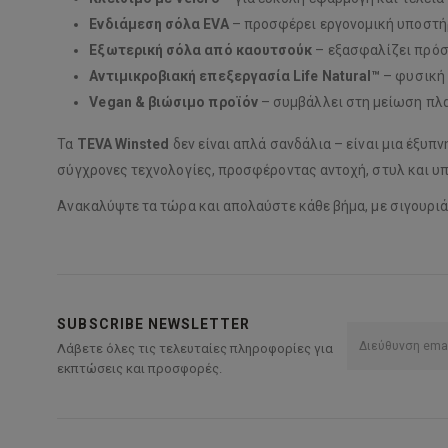
Ενδιάμεση σόλα EVA
– προσφέρει εργονομική υποστήρ
Εξωτερική σόλα από καουτσούκ
– εξασφαλίζει πρόσ
Αντιμικροβιακή επεξεργασία Life Natural™
– φυσική 
Vegan & βιώσιμο προϊόν
– συμβάλλει στη μείωση π
Τα
TEVA Winsted
δεν είναι απλά σανδάλια – είναι μια έξυπ
σύγχρονες τεχνολογίες, προσφέροντας αντοχή, στυλ και υ
Ανακαλύψτε τα τώρα και απολαύστε κάθε βήμα, με σιγουριά
SUBSCRIBE NEWSLETTER
Λάβετε όλες τις τελευταίες πληροφορίες για
εκπτώσεις και προσφορές.