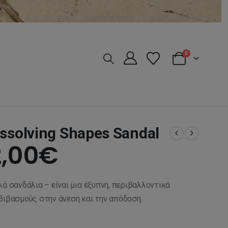
0
ssolving Shapes Sandal
iginal
Η
,00
€
ice
τρέχουσα
λά σανδάλια – είναι μια έξυπνη, περιβαλλοντικά
s:
τιμή
βιβασμούς στην άνεση και την απόδοση.