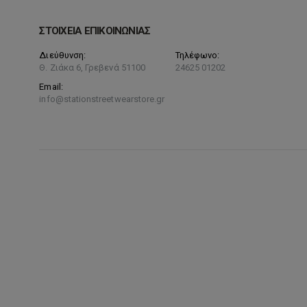
ΣΤΟΙΧΕΙΑ ΕΠΙΚΟΙΝΩΝΙΑΣ
Διεύθυνση:
Τηλέφωνο:
Θ. Ζιάκα 6, Γρεβενά 51100
24625 01202
Email:
info@stationstreetwearstore.gr