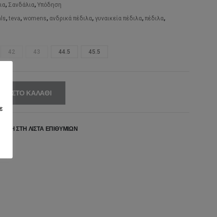
,00€.
είναι:
ια
,
Σανδάλια
,
Υπόδηση
42,00€.
ls
,
teva
,
womens
,
ανδρικά πέδιλα
,
γυναικεία πέδιλα
,
πέδιλα
,
42
43
44.5
45.5
ΚΗ ΣΤΟ ΚΑΛΆΘΙ
ε
ΉΚΗ ΣΤΗ ΛΊΣΤΑ ΕΠΙΘΥΜΙΏΝ