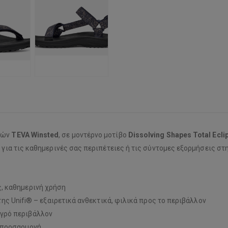
λιών
TEVA Winsted
, σε μοντέρνο μοτίβο
Dissolving Shapes Total Ecli
ή για τις καθημερινές σας περιπέτειες ή τις σύντομες εξορμήσεις στ
ς, καθημερινή χρήση
ης Unifi® – εξαιρετικά ανθεκτικά, φιλικά προς το περιβάλλον
υγρό περιβάλλον
α προσαρμογή