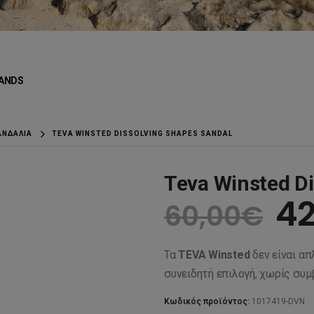
ANDS
ΑΝΔΆΛΙΑ
TEVA WINSTED DISSOLVING SHAPES SANDAL
Teva Winsted Di
Or
42
60,00
€
pr
Τα
TEVA Winsted
δεν είναι απ
wa
συνειδητή επιλογή, χωρίς συμ
Κωδικός προϊόντος:
1017419-DVN