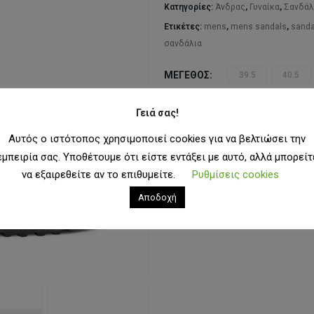
60
Κατηγορίες:
Άνδρας
,
Γυναίκα
,
Σανδάλ
Ετικέτες:
mens
,
mens sandals
,
sanda
σανδάλια
ΜΈΓΕΘΟΣ
39.5
40.5
Γειά σας!
ΠΡΟΣΘΉ
Αυτός ο ιστότοπος χρησιμοποιεί cookies για να βελτιώσει την
εμπειρία σας. Υποθέτουμε ότι είστε εντάξει με αυτό, αλλά μπορείτ
να εξαιρεθείτε αν το επιθυμείτε.
Ρυθμίσεις cookies
ΠΡΟΣΘ
Αποδοχή