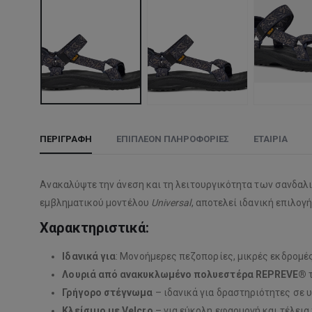
ΠΕΡΙΓΡΑΦΉ
ΕΠΙΠΛΈΟΝ ΠΛΗΡΟΦΟΡΊΕΣ
ΕΤΑΙΡΊΑ
Ανακαλύψτε την άνεση και τη λειτουργικότητα των σανδα
εμβληματικού μοντέλου
Universal
, αποτελεί ιδανική επιλογ
Χαρακτηριστικά:
Ιδανικά για
: Μονοήμερες πεζοπορίες, μικρές εκδρομέ
Λουριά από ανακυκλωμένο πολυεστέρα REPREVE®
τ
Γρήγορο στέγνωμα
– ιδανικά για δραστηριότητες σε 
Κλείσιμο με Velcro
– για εύκολη εφαρμογή και τέλει