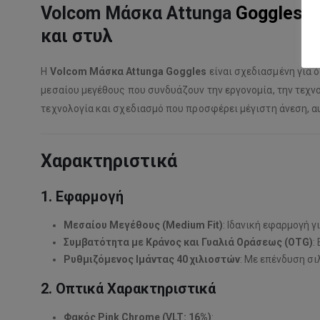
Volcom Μάσκα Attunga
Goggles
–
και στυλ
Η
Volcom Μάσκα Attunga Goggles
είναι σχεδιασμένη για 
μεσαίου μεγέθους που συνδυάζουν την εργονομία, την τεχν
τεχνολογία και σχεδιασμό που προσφέρει μέγιστη άνεση, αυ
Χαρακτηριστικά
1. Εφαρμογή
Μεσαίου Μεγέθους (Medium Fit)
: Ιδανική εφαρμογή 
Συμβατότητα με Κράνος και Γυαλιά Οράσεως (OTG)
:
Ρυθμιζόμενος Ιμάντας 40 χιλιοστών
: Με επένδυση σ
2. Οπτικά Χαρακτηριστικά
Φακός Pink Chrome (VLT: 16%)
: