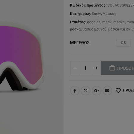
1
Κωδικός προϊόντος:
VO0ACVG08237
Κατηγορίες:
Snow
,
Μάσκες
Ετικέτες:
goggles
,
mask
,
masks
,
men
μάσκα
,
μάσκα βουνού
,
μάσκα για σκι
,
ΜΈΓΕΘΟΣ
OS
ΠΡΟΣΘΉ
ΠΡΟΣΘ