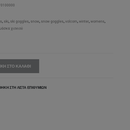
20,00€.
είναι:
0100000
85,00€.
s
,
ski
,
ski goggles
,
snow
,
snow goggles
,
volcom
,
winter
,
womens
,
μάσκα χιονιού
ΚΗ ΣΤΟ ΚΑΛΆΘΙ
ΉΚΗ ΣΤΗ ΛΊΣΤΑ ΕΠΙΘΥΜΙΏΝ