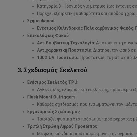
Κατηγορία 3 – Ιδανικός για μέτριες έως έντονες 
Παρέχει εξαιρετική καθαρότητα και απόδοση χρω
Σχήμα Φακού
:
Ενέσιμος Κυλινδρικός Πολυκαρβονικός Φακός
:
Επικαλύψεις Φακού
:
Αντιθαμβωτική Τεχνολογία
: Αποτρέπει τη συγκ
Αντιχαρακτική Προστασία
: Διατηρεί τον φακό σ
100% UV Προστασία
: Προστατεύει τα μάτια από 
3. Σχεδιασμός Σκελετού
Ενέσιμος Σκελετός TPU
:
Ανθεκτικός, ελαφρύς και ευέλικτος, προσφέρει εξ
Flush Mount Outriggers
:
Καθαρός σχεδιασμός που ενσωματώνει τον ιμάντα
Εργονομικός Σχεδιασμός
:
Ταιριάζει φυσικά στο πρόσωπο, προσφέροντας μέ
Τριπλή Στρώση Αφρού Προσώπου
:
Με φλις επένδυση που απομακρύνει την υγρασία, 