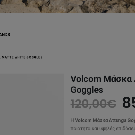
ANDS
 MATTE WHITE GOGGLES
Volcom Μάσκα A
Goggles
O
8
120,00
€
p
Η
Volcom Μάσκα Attunga Go
w
ποιότητα και υψηλές επιδόσει