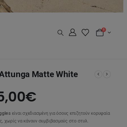
0
ttunga Matte White
riginal
Η
5,00
€
rice
τρέχουσα
ggles
είναι σχεδιασμένη για όσους επιζητούν κορυφαία
as:
τιμή
ς, χωρίς να κάνουν συμβιβασμούς στο στυλ.