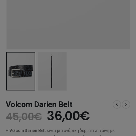
Volcom Darien Belt
Original
Η
36,00
€
45,00
€
price
τρέχου
Η
Volcom Darien Belt
είναι μια ανδρική δερμάτινη ζώνη με