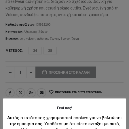
was:
τιμή
streetwear αισθητική και διαχρονικό σχεδιασμό, ιδανική για
καθημερινή χρήση και casual ή skate outfits. Σχεδιασμένη από τη
45,00€.
είναι:
Volcom
, συνδυάζει ποιότητα, αντοχή και urban χαρακτήρα.
36,00€.
Κωδικός προϊόντος:
D5932200
Κατηγορίες:
Αξεσουάρ
,
Ζώνες
Ετικέτες:
belt
,
volcom
,
ανδρικες ζωνες
,
ζωνες
,
ζωνη
ΜΈΓΕΘΟΣ
34
38
ΠΡΟΣΘΉΚΗ ΣΤΟ ΚΑΛΆΘΙ
ΠΡΟΣΘΉΚΗ ΣΤΗ ΛΊΣΤΑ ΕΠΙΘΥΜΙΏΝ
Γειά σας!
ΠΕΡΙΓΡΑΦΉ
Αυτός ο ιστότοπος χρησιμοποιεί cookies για να βελτιώσει
την εμπειρία σας. Υποθέτουμε ότι είστε εντάξει με αυτό,