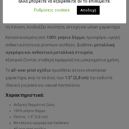
αλλά μπορείτε να εξαιρεθείτε αν το επιθυμείτε.
Η
Volcom Darien Belt
είναι μια ανδρική δερμάτινη ζώνη με
Ρυθμίσεις cookies
Αποδοχή
streetwear αισθητική και διαχρονικό σχεδιασμό, ιδανική για
καθημερινή χρήση και casual ή skate outfits. Σχεδιασμένη από
τη
Volcom
, συνδυάζει ποιότητα, αντοχή και urban χαρακτήρα.
Κατασκευασμένη από
100% γνήσιο δέρμα
, προσφέρει υψηλή
ανθεκτικότητα και premium αίσθηση. Διαθέτει
μεταλλική
αγκράφα και ανθεκτικά μεταλλικά στοιχεία
,
εξασφαλίζοντας σταθερή εφαρμογή και μακροχρόνια χρήση.
Το
all-over print σχέδιο
προσθέτει έντονο streetwear
χαρακτήρα, ενώ το πλάτος των
1.5″ (3,8 cm)
την καθιστά
ιδανική για jeans και casual παντελόνια.
Χαρακτηριστικά:
Ανδρική δερμάτινη ζώνη
100% γνήσιο δέρμα
Πλάτος: 1.5″ (3,8 cm)
Μεταλλική αγκράφα και hardware