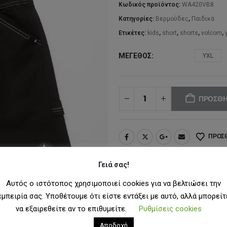
60
Κωδικός προϊόντος:
WA420VB8
Κατηγορίες:
Βερμούδες
,
Παιδικά
Ετικέτες:
kids
,
short
,
shorts
,
volcom
,
ΜΈΓΕΘΟΣ
YXL
ΠΡΟΣΘΉ
ΠΡΟΣΘ
Γειά σας!
Αυτός ο ιστότοπος χρησιμοποιεί cookies για να βελτιώσει την
εμπειρία σας. Υποθέτουμε ότι είστε εντάξει με αυτό, αλλά μπορείτ
να εξαιρεθείτε αν το επιθυμείτε.
Ρυθμίσεις cookies
Αποδοχή