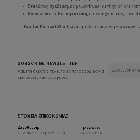
Στυλάτος σχεδιασμός
με workwear αισθητική και contr
Ιδανικό για κάθε περίσταση
, από παιχνίδι έως casual
Το
Krafter Kombat Short
είναι η τέλεια επιλογή για
ενεργητ
SUBSCRIBE NEWSLETTER
Λάβετε όλες τις τελευταίες πληροφορίες για
εκπτώσεις και προσφορές.
ΣΤΟΙΧΕΙΑ ΕΠΙΚΟΙΝΩΝΙΑΣ
Διεύθυνση:
Τηλέφωνο:
Θ. Ζιάκα 6, Γρεβενά 51100
24625 01202