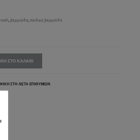
,00€.
είναι:
42,00€.
youth
,
βερμούδα
,
παιδική βερμούδα
ΚΗ ΣΤΟ ΚΑΛΆΘΙ
ΉΚΗ ΣΤΗ ΛΊΣΤΑ ΕΠΙΘΥΜΙΏΝ
ε