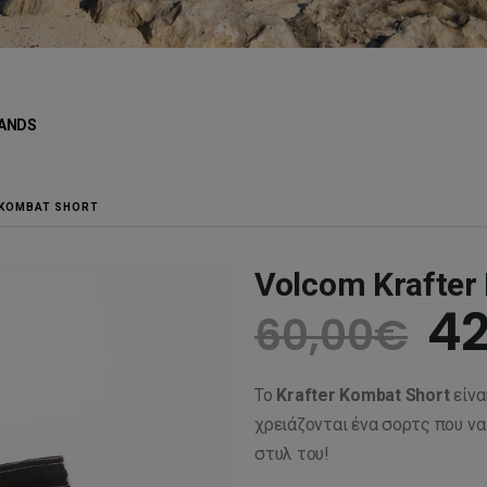
ANDS
 KOMBAT SHORT
Volcom Krafter
Or
42
60,00
€
pr
Το
Krafter Kombat Short
είνα
wa
χρειάζονται ένα σορτς που να 
στυλ του!