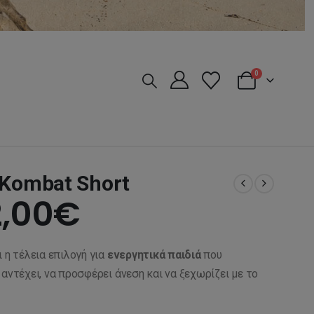
0
 Kombat Short
iginal
Η
,00
€
ice
τρέχουσα
ι η τέλεια επιλογή για
ενεργητικά παιδιά
που
s:
τιμή
αντέχει, να προσφέρει άνεση και να ξεχωρίζει με το