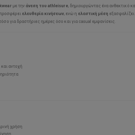
rkwear
με την
άνεση του athleisure
, δημιουργώντας ένα ανθεκτικό κ
 προσφέρει
ελευθερία κινήσεων
, ενώ η
ελαστική μέση
εξασφαλίζει 
τόσο για δραστήριες ημέρες όσο και για casual εμφανίσεις.
 και αντοχή
τηριότητα
ερινή χρήση
κίνηση