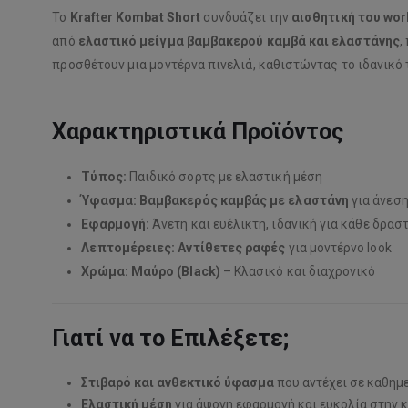
Το
Krafter Kombat Short
συνδυάζει την
αισθητική του wo
από
ελαστικό μείγμα βαμβακερού καμβά και ελαστάνης
,
προσθέτουν μια μοντέρνα πινελιά, καθιστώντας το ιδανικό 
Χαρακτηριστικά Προϊόντος
Τύπος:
Παιδικό σορτς με ελαστική μέση
Ύφασμα:
Βαμβακερός καμβάς με ελαστάνη
για άνεση
Εφαρμογή:
Άνετη και ευέλικτη, ιδανική για κάθε δρασ
Λεπτομέρειες:
Αντίθετες ραφές
για μοντέρνο look
Χρώμα:
Μαύρο (Black)
– Κλασικό και διαχρονικό
Γιατί να το Επιλέξετε;
Στιβαρό και ανθεκτικό ύφασμα
που αντέχει σε καθημ
Ελαστική μέση
για άψογη εφαρμογή και ευκολία στην 