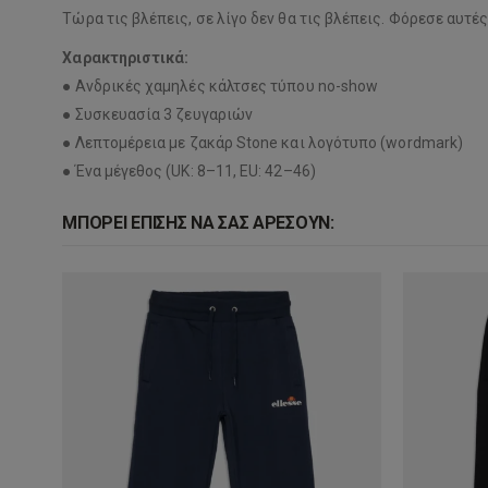
Τώρα τις βλέπεις, σε λίγο δεν θα τις βλέπεις. Φόρεσε αυτέ
Χαρακτηριστικά:
● Ανδρικές χαμηλές κάλτσες τύπου no-show
● Συσκευασία 3 ζευγαριών
● Λεπτομέρεια με ζακάρ Stone και λογότυπο (wordmark)
● Ένα μέγεθος (UK: 8–11, EU: 42–46)
ΜΠΟΡΕΊ ΕΠΊΣΗΣ ΝΑ ΣΑΣ ΑΡΈΣΟΥΝ: