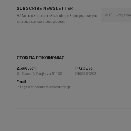
Οι
SUBSCRIBE NEWSLETTER
επιλογές
Λάβετε όλες τις τελευταίες πληροφορίες για
μπορούν
εκπτώσεις και προσφορές.
να
επιλεγούν
στη
σελίδα
του
ΣΤΟΙΧΕΙΑ ΕΠΙΚΟΙΝΩΝΙΑΣ
προϊόντος
Διεύθυνση:
Τηλέφωνο:
Θ. Ζιάκα 6, Γρεβενά 51100
24625 01202
Email:
info@stationstreetwearstore.gr