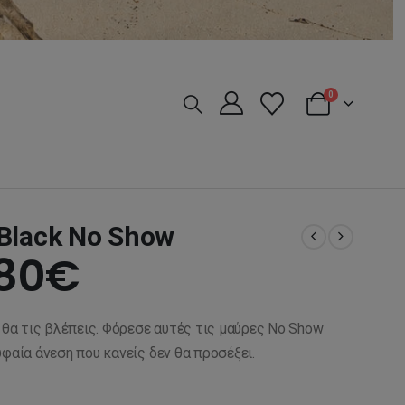
0
Black No Show
iginal
Η
,80
€
ice
τρέχουσα
ν θα τις βλέπεις. Φόρεσε αυτές τις μαύρες No Show
s:
τιμή
υφαία άνεση που κανείς δεν θα προσέξει.