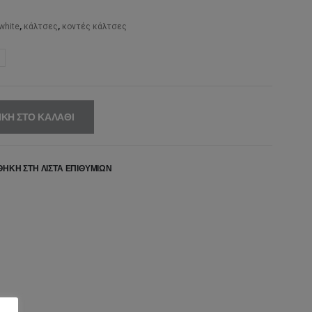
,00€.
είναι:
12,80€.
white
,
κάλτσες
,
κοντές κάλτσες
ΚΗ ΣΤΟ ΚΑΛΆΘΙ
ΉΚΗ ΣΤΗ ΛΊΣΤΑ ΕΠΙΘΥΜΙΏΝ