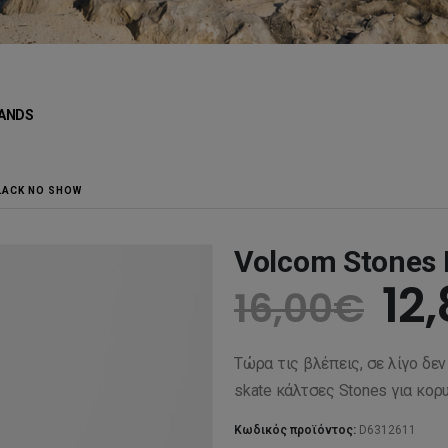
ANDS
LACK NO SHOW
Volcom Stones 
Or
12
16,00
€
pr
Τώρα τις βλέπεις, σε λίγο δε
wa
skate κάλτσες Stones για κορ
Κωδικός προϊόντος:
D6312611