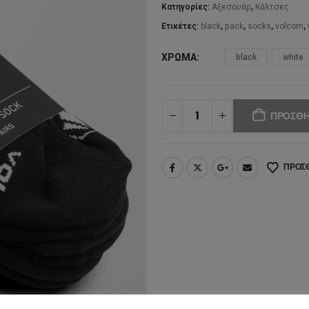
16
Κατηγορίες:
Αξεσουάρ
,
Κάλτσες
Ετικέτες:
black
,
pack
,
socks
,
volcom
,
ΧΡΏΜΑ
black
white
ΠΡΟΣΘΉ
ΠΡΟΣΘ