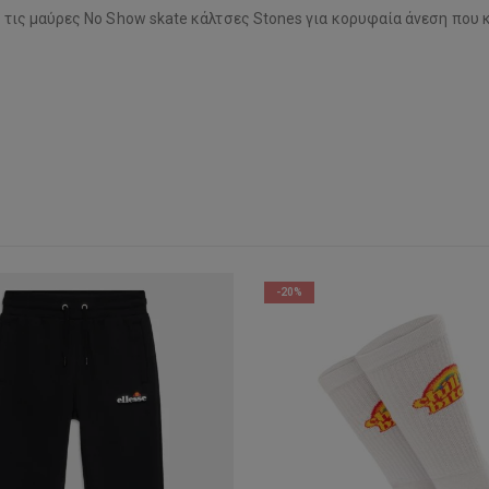
ς τις μαύρες No Show skate κάλτσες Stones για κορυφαία άνεση που κ
-20%