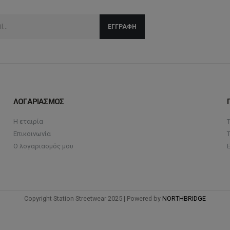
Οι
να
επιλογές
επιλ
μπορούν
στη
να
σελί
επιλεγούν
του
στη
προϊ
σελίδα
του
ΛΟΓΑΡΙΑΣΜΟΣ
προϊόντος
Η εταιρία
Επικοινωνία
Ο λογαριασμός μου
Copyright Station Streetwear 2025 | Powered by
NORTHBRIDGE