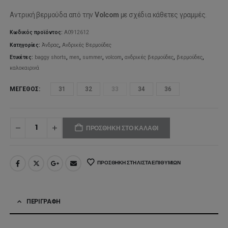
Αντρική βερμούδα από την
Volcom
με σχέδια κάθετες γραμμές.
Κωδικός προϊόντος:
A0912612
Κατηγορίες:
Άνδρας
,
Ανδρικές Βερμούδες
Ετικέτες:
baggy shorts
,
men
,
summer
,
volcom
,
ανδρικές βερμούδες
,
βερμούδες
,
καλοκαιρινά
ΜΈΓΕΘΟΣ
31
32
33
34
36
ΠΡΟΣΘΉΚΗ ΣΤΟ ΚΑΛΆΘΙ
ΠΡΟΣΘΉΚΗ ΣΤΗ ΛΊΣΤΑ ΕΠΙΘΥΜΙΏΝ
ΠΕΡΙΓΡΑΦΉ