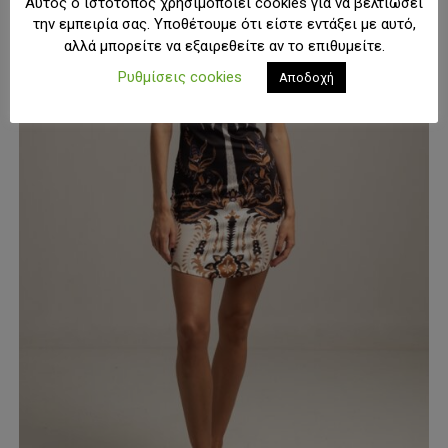
Αυτός ο ιστότοπος χρησιμοποιεί cookies για να βελτιώσει
Οι
την εμπειρία σας. Υποθέτουμε ότι είστε εντάξει με αυτό,
επιλογές
αλλά μπορείτε να εξαιρεθείτε αν το επιθυμείτε.
μπορούν
να
Ρυθμίσεις cookies
Αποδοχή
επιλεγούν
στη
σελίδα
του
προϊόντος