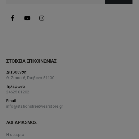
προϊόντος
ΣΤΟΙΧΕΙΑ ΕΠΙΚΟΙΝΩΝΙΑΣ
Διεύθυνση:
Θ. Ζιάκα 6, Γρεβενά 51100
Τηλέφωνο:
24625 01202
Email:
info@stationstreetwearstore.gr
ΛΟΓΑΡΙΑΣΜΟΣ
Η εταιρία