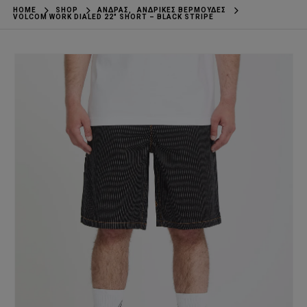
HOME
SHOP
ΆΝΔΡΑΣ
,
ΑΝΔΡΙΚΈΣ ΒΕΡΜΟΎΔΕΣ
VOLCOM WORK DIALED 22″ SHORT – BLACK STRIPE