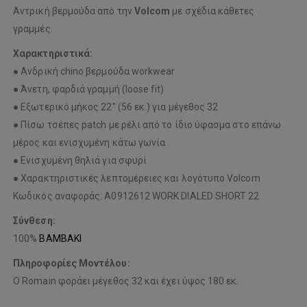
Αντρική βερμούδα από την
Volcom
με σχέδια κάθετες
γραμμές.
Χαρακτηριστικά:
● Ανδρική chino βερμούδα workwear
● Άνετη, φαρδιά γραμμή (loose fit)
● Εξωτερικό μήκος 22″ (56 εκ.) για μέγεθος 32
● Πίσω τσέπες patch με ρέλι από το ίδιο ύφασμα στο επάνω
μέρος και ενισχυμένη κάτω γωνία
● Ενισχυμένη θηλιά για σφυρί
● Χαρακτηριστικές λεπτομέρειες και λογότυπο Volcom
Κωδικός αναφοράς: A0912612 WORK DIALED SHORT 22
Σύνθεση:
100%
ΒΑΜΒΑΚΙ
Πληροφορίες Μοντέλου:
Ο Romain φοράει μέγεθος 32 και έχει ύψος 180 εκ.