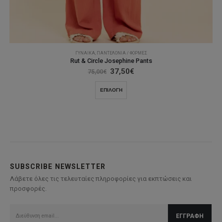
ΓΥΝΑΊΚΑ
,
ΠΑΝΤΕΛΌΝΙΑ / ΦΌΡΜΕΣ
Rut & Circle Josephine Pants
Original
Η
37,50
€
75,00
€
price
τρέχουσα
was:
τιμή
Αυτό
ΕΠΙΛΟΓΉ
75,00€.
είναι:
το
37,50€.
προϊόν
έχει
πολλαπλές
παραλλαγές.
Οι
επιλογές
SUBSCRIBE NEWSLETTER
μπορούν
Λάβετε όλες τις τελευταίες πληροφορίες για εκπτώσεις και
να
προσφορές.
επιλεγούν
στη
σελίδα
του