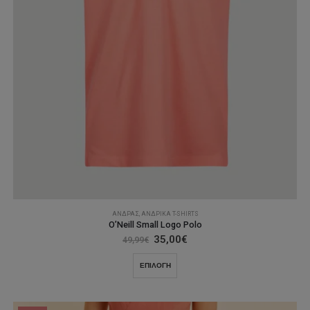
ΆΝΔΡΑΣ
,
ΑΝΔΡΙΚΆ T-SHIRTS
O’Neill Small Logo Polo
Original
Η
35,00
€
49,99
€
price
τρέχουσα
was:
τιμή
Αυτό
ΕΠΙΛΟΓΉ
49,99€.
είναι:
το
35,00€.
προϊόν
έχει