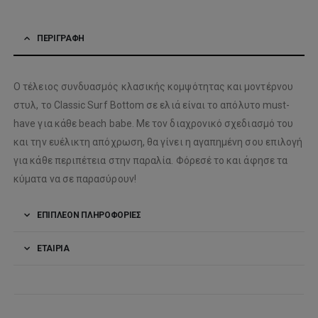
ΠΕΡΙΓΡΑΦΉ
Ο τέλειος συνδυασμός κλασικής κομψότητας και μοντέρνου
στυλ, το Classic Surf Bottom σε ελιά είναι το απόλυτο must-
have για κάθε beach babe. Με τον διαχρονικό σχεδιασμό του
και την ευέλικτη απόχρωση, θα γίνει η αγαπημένη σου επιλογή
για κάθε περιπέτεια στην παραλία. Φόρεσέ το και άφησε τα
κύματα να σε παρασύρουν!
ΕΠΙΠΛΈΟΝ ΠΛΗΡΟΦΟΡΊΕΣ
ΕΤΑΙΡΊΑ