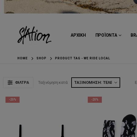
ΑΡΧΙΚΗ
ΠΡΟΪΟΝΤΑ
BR
HOME
SHOP
PRODUCT TAG -
WE RIDE LOCAL
ΦΊΛΤΡΑ
Ταξινόμηση κατά:
Ε
-20%
-20%