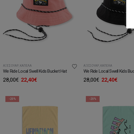
ΑΞΕΣΟΥΆΡ
,
ΚΑΠΈΛΑ
ΑΞΕΣΟΥΆΡ
,
ΚΑΠΈΛΑ
We Ride Local Swell Kids Bucket Hat
We Ride Local Swell Kids Bu
Original
Η
Original
Η
28,00
€
22,40
€
28,00
€
22,40
€
price
τρέχουσα
price
τρέχο
was:
τιμή
was:
τιμή
28,00€.
είναι:
28,00€.
είναι:
-20%
-20%
22,40€.
22,40€