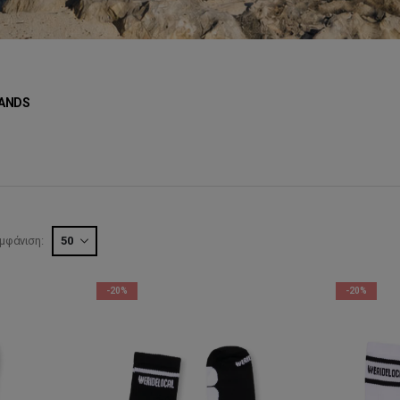
ANDS
μφάνιση:
-20%
-20%