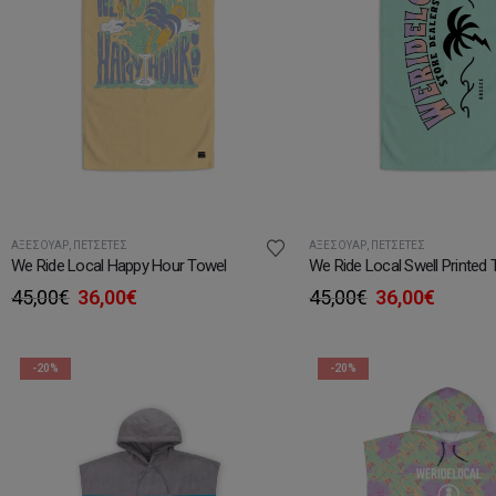
ΑΞΕΣΟΥΆΡ
,
ΠΕΤΣΈΤΕΣ
ΑΞΕΣΟΥΆΡ
,
ΠΕΤΣΈΤΕΣ
We Ride Local Happy Hour Towel
We Ride Local Swell Printed 
Original
Η
Original
Η
45,00
€
36,00
€
45,00
€
36,00
€
price
τρέχουσα
price
τρέχο
was:
τιμή
was:
τιμή
45,00€.
είναι:
45,00€.
είναι:
-20%
-20%
36,00€.
36,00€