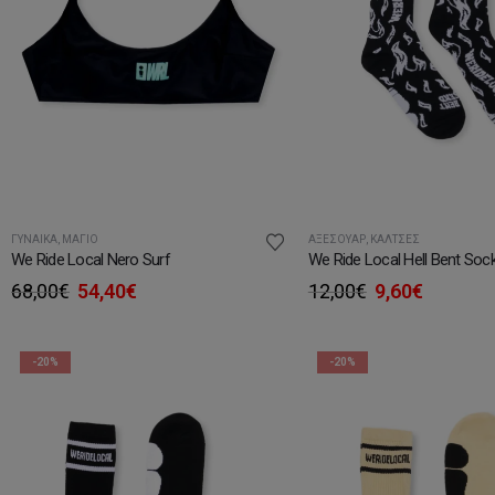
ΓΥΝΑΊΚΑ
,
ΜΑΓΙΌ
ΑΞΕΣΟΥΆΡ
,
ΚΆΛΤΣΕΣ
We Ride Local Nero Surf
We Ride Local Hell Bent Soc
Original
Η
Original
Η
68,00
€
54,40
€
12,00
€
9,60
€
price
τρέχουσα
price
τρέχου
was:
τιμή
was:
τιμή
68,00€.
είναι:
12,00€.
είναι:
-20%
-20%
54,40€.
9,60€.