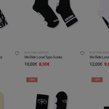
ΑΞΕΣΟΥΆΡ
,
ΚΆΛΤΣΕΣ
ΑΞΕΣΟΥΆΡ
,
ΚΆΛ
ks
We Ride Local Typo Socks
We Ride Local
Original
Η
Or
10,00
€
8,00
€
12,00
€
9,
σα
price
τρέχουσα
pr
was:
τιμή
wa
10,00€.
είναι:
12
-20%
-20%
8,00€.