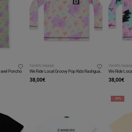
T-SHIRTS
,
ΠΑΙΔΙΚΆ
T-SHIRTS
,
ΠΑΙΔΙΚ
ravel Poncho
We Ride Local Groovy Pop Kids Rashguard
38,00
€
38,00
€
υσα
-20%
.