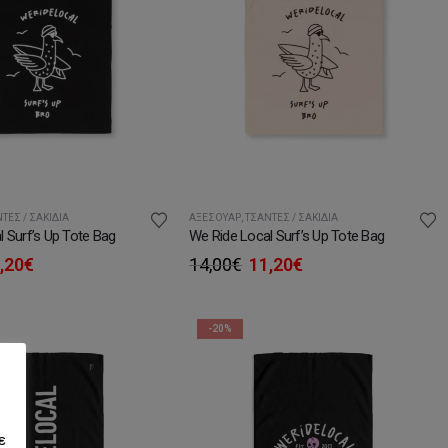
ΤΕΣ / ΣΑΚΊΔΙΑ
ΑΞΕΣΟΥΆΡ
,
ΤΣΆΝΤΕΣ / ΣΑΚΊΔΙΑ
 Surf’s Up Tote Bag
We Ride Local Surf’s Up Tote Bag
iginal
Η
Original
Η
,20
€
14,00
€
11,20
€
ice
τρέχουσα
price
τρέχουσα
s:
τιμή
was:
τιμή
,00€.
είναι:
14,00€.
είναι:
-20%
11,20€.
11,20€.
ε