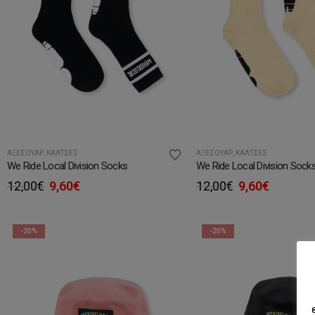
ΑΞΕΣΟΥΆΡ
,
ΚΆΛΤΣΕΣ
ΑΞΕΣΟΥΆΡ
,
ΚΆΛΤΣΕΣ
We Ride Local Division Socks
We Ride Local Division Sock
Original
Η
Original
Η
12,00
€
9,60
€
12,00
€
9,60
€
price
τρέχουσα
price
τρέχου
was:
τιμή
was:
τιμή
12,00€.
είναι:
12,00€.
είναι:
-20%
-20%
9,60€.
9,60€.