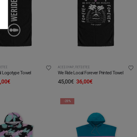
ΣΈΤΕΣ
ΑΞΕΣΟΥΆΡ
,
ΠΕΤΣΈΤΕΣ
l Logotype Towel
We Ride Local Forever Printed Towel
iginal
Η
Original
Η
,00
€
45,00
€
36,00
€
ice
τρέχουσα
price
τρέχουσα
s:
τιμή
was:
τιμή
,00€.
είναι:
45,00€.
είναι:
-20%
36,00€.
36,00€.