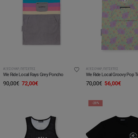
ΑΞΕΣΟΥΆΡ
,
ΠΕΤΣΈΤΕΣ
ΑΞΕΣΟΥΆΡ
,
ΠΕΤΣΈΤΕΣ
We Ride Local Rays Grey Poncho
We Ride Local Groovy Pop T
Original
Η
Original
Η
90,00
€
72,00
€
70,00
€
56,00
€
price
τρέχουσα
price
τρέχο
was:
τιμή
was:
τιμή
90,00€.
είναι:
70,00€.
είναι:
-20%
72,00€.
56,00€