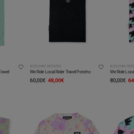
ΑΞΕΣΟΥΆΡ
,
ΠΕΤΣΈΤΕΣ
ΑΞΕΣΟΥΆΡ
,
ΠΕΤ
Towel
We Ride Local Rider Travel Poncho
We Ride Loc
Original
Η
Or
60,00
€
48,00
€
80,00
€
64
υσα
price
τρέχουσα
pr
was:
τιμή
wa
60,00€.
είναι:
80
.
48,00€.