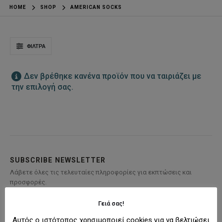
HOME
SHOP
AMERICAN SOCKS
ΦΊΛΤΡΑ
Δεν βρέθηκε κανένα προϊόν που να ταιριάζει με
την επιλογή σας.
SUBSCRIBE NEWSLETTER
Λάβετε όλες τις τελευταίες πληροφορίες για εκπτώσεις και
προσφορές.
Γειά σας!
Αυτός ο ιστότοπος χρησιμοποιεί cookies για να βελτιώσει