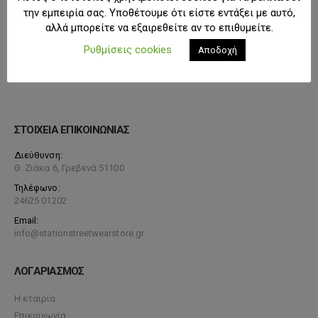
την εμπειρία σας. Υποθέτουμε ότι είστε εντάξει με αυτό,
αλλά μπορείτε να εξαιρεθείτε αν το επιθυμείτε.
Ρυθμίσεις cookies
Αποδοχή
ΣΤΟΙΧΕΙΑ ΕΠΙΚΟΙΝΩΝΙΑΣ
Διεύθυνση:
Θ. Ζιάκα 6, Γρεβενά 51100
Τηλέφωνο:
24625 01202
Email:
info@stationstreetwearstore.gr
ΛΟΓΑΡΙΑΣΜΟΣ
Η εταιρία
Επικοινωνία