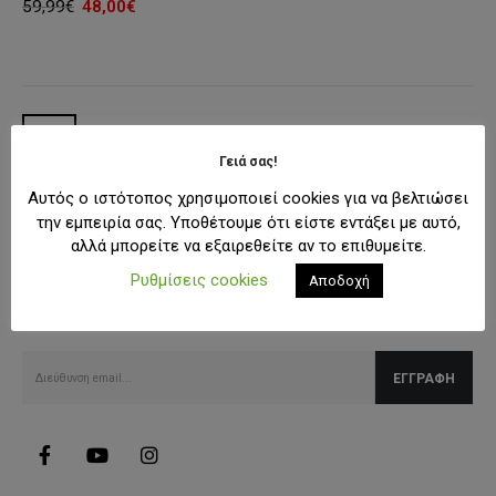
Original
Η
59,99
€
48,00
€
price
τρέχουσα
was:
τιμή
59,99€.
είναι:
48,00€.
Γειά σας!
Αυτός ο ιστότοπος χρησιμοποιεί cookies για να βελτιώσει
την εμπειρία σας. Υποθέτουμε ότι είστε εντάξει με αυτό,
αλλά μπορείτε να εξαιρεθείτε αν το επιθυμείτε.
SUBSCRIBE NEWSLETTER
Ρυθμίσεις cookies
Αποδοχή
Λάβετε όλες τις τελευταίες πληροφορίες για εκπτώσεις και
προσφορές.