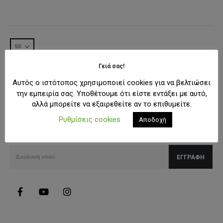
was:
τιμή
was:
τιμή
13,00€.
είναι:
13,00€.
είναι:
10,40€.
10,40€.
Γειά σας!
Αυτός ο ιστότοπος χρησιμοποιεί cookies για να βελτιώσει
την εμπειρία σας. Υποθέτουμε ότι είστε εντάξει με αυτό,
αλλά μπορείτε να εξαιρεθείτε αν το επιθυμείτε.
SUBSCRIBE NEWSLETTER
Ρυθμίσεις cookies
Λάβετε όλες τις τελευταίες πληροφορίες για εκπτώσεις και
Αποδοχή
προσφορές.