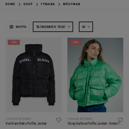
HOME
SHOP
ΓΥΝΑΊΚΑ
ΜΠΟΥΦΆΝ
ΦΊΛΤΡΑ
-30%
-50%
ΓΥΝΑΊΚΑ
,
ΜΠΟΥΦΆΝ
ΓΥΝΑΊΚΑ
,
ΜΠΟΥΦΆΝ
Karl Kani Retro Puffer Jacket
Obey Surface Puffer Jacket - Green Γυναικείο Μπουφάν