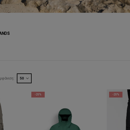
ANDS
μφάνιση:
-20%
-20%