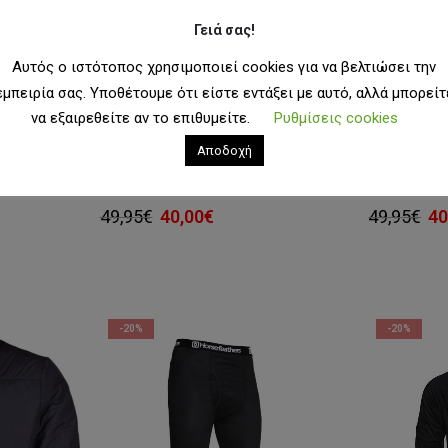
Γειά σας!
Αυτός ο ιστότοπος χρησιμοποιεί cookies για να βελτιώσει την
εμπειρία σας. Υποθέτουμε ότι είστε εντάξει με αυτό, αλλά μπορείτ
να εξαιρεθείτε αν το επιθυμείτε.
Ρυθμίσεις cookies
Αποδοχή
SNOW
,
ΑΝΔΡΙΚΆ ΙΣΟΘΕΡΜΙΚΆ
SNOW
,
ΑΝΔΡΙΚΆ
Jacket
Horsefeathers Riley Tech Top - Desert Camo
Horsefeather
Original
Η
Or
49,95
€
40,00
€
49,95
€
40
χουσα
price
τρέχουσα
pr
ή
was:
τιμή
wa
ι:
49,95€.
είναι:
49
00€.
40,00€.
-20%
-20%