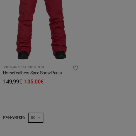
SNOW
,
ΑΝΔΡΙΚΆ SNOW PANT
Horsefeathers Spire Snow Pants
Original
Η
149,99
€
105,00
€
price
τρέχουσα
was:
τιμή
149,99€.
είναι:
105,00€.
ΕΜΦΆΝΙΣΗ: