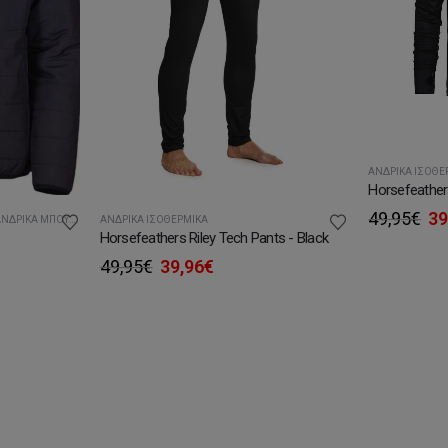
ΑΝΔΡΙΚΆ ΙΣΟΘΕ
Or
49,95
€
39
ΑΝΔΡΙΚΆ ΙΣΟΘΕΡΜΙΚΆ
ΝΔΡΙΚΆ ΜΠΟΥΦΆΝ
pr
Horsefeathers Riley Tech Pants - Black
wa
Original
Η
49,95
€
39,96
€
49
price
τρέχουσα
χουσα
was:
τιμή
ή
49,95€.
είναι:
ι:
39,96€.
00€.