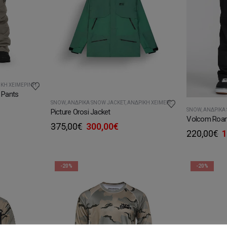
 ΧΕΙΜΕΡΙΝΉ ΈΝΔΥΣΗ
 Pants
SNOW
,
ΑΝΔΡΙΚΆ SNOW JACKET
,
ΑΝΔΡΙΚΉ ΧΕΙΜΕΡΙΝΉ ΈΝΔΥΣΗ
SNOW
,
ΑΝΔΡΙΚΆ
Picture Orosi Jacket
χουσα
Original
Η
375,00
€
300,00
€
ή
O
220,00
€
1
price
τρέχουσα
ι:
p
was:
τιμή
95€.
w
375,00€.
είναι:
2
300,00€.
-20%
-20%