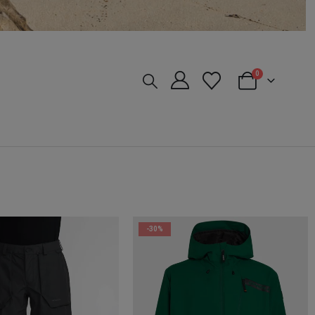
0
-30%