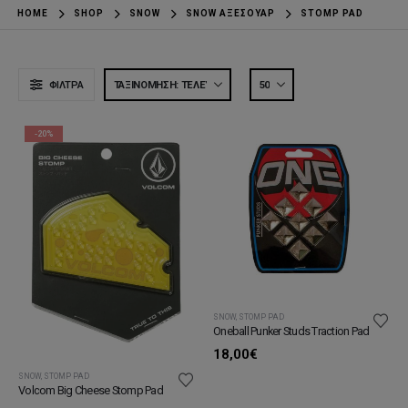
HOME
SHOP
SNOW
SNOW ΑΞΕΣΟΥΆΡ
STOMP PAD
ΦΊΛΤΡΑ
-20%
SNOW
,
STOMP PAD
Oneball Punker Studs Traction Pad
18,00
€
SNOW
,
STOMP PAD
Volcom Big Cheese Stomp Pad