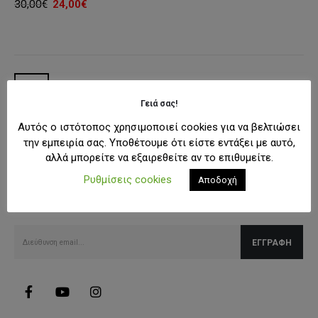
Original
Η
30,00
€
24,00
€
price
τρέχουσα
was:
τιμή
30,00€.
είναι:
24,00€.
Γειά σας!
Αυτός ο ιστότοπος χρησιμοποιεί cookies για να βελτιώσει
την εμπειρία σας. Υποθέτουμε ότι είστε εντάξει με αυτό,
αλλά μπορείτε να εξαιρεθείτε αν το επιθυμείτε.
SUBSCRIBE NEWSLETTER
Ρυθμίσεις cookies
Αποδοχή
Λάβετε όλες τις τελευταίες πληροφορίες για εκπτώσεις και
προσφορές.