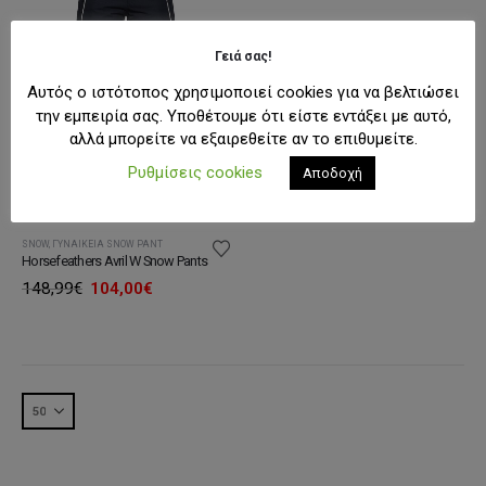
Γειά σας!
Αυτός ο ιστότοπος χρησιμοποιεί cookies για να βελτιώσει
την εμπειρία σας. Υποθέτουμε ότι είστε εντάξει με αυτό,
αλλά μπορείτε να εξαιρεθείτε αν το επιθυμείτε.
Ρυθμίσεις cookies
Αποδοχή
SNOW
,
ΓΥΝΑΙΚΕΊΑ SNOW PANT
Horsefeathers Avril W Snow Pants
Original
Η
148,99
€
104,00
€
price
τρέχουσα
was:
τιμή
148,99€.
είναι:
104,00€.