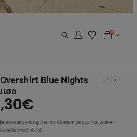
0
l Overshirt Blue Nights
μισο
iginal
Η
,30
€
ice
τρέχουσα
llar επαναπροσδιορίζει την κλασική φόρμα του worker
s:
τιμή
και ανθεκτικά υλικά.