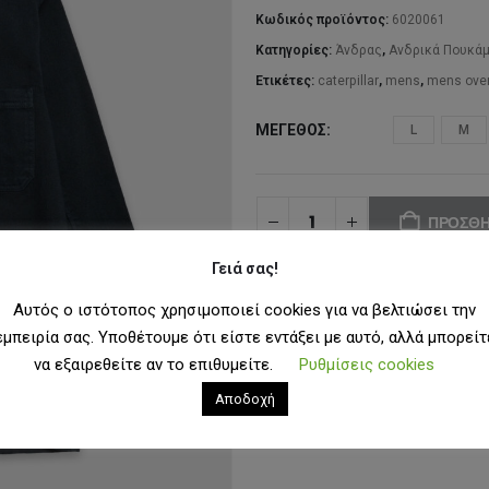
99
Κωδικός προϊόντος:
6020061
Κατηγορίες:
Άνδρας
,
Ανδρικά Πουκά
Ετικέτες:
caterpillar
,
mens
,
mens over
ΜΈΓΕΘΟΣ
L
M
ΠΡΟΣΘΉ
Γειά σας!
ΠΡΟΣΘ
Αυτός ο ιστότοπος χρησιμοποιεί cookies για να βελτιώσει την
εμπειρία σας. Υποθέτουμε ότι είστε εντάξει με αυτό, αλλά μπορείτ
να εξαιρεθείτε αν το επιθυμείτε.
Ρυθμίσεις cookies
Αποδοχή