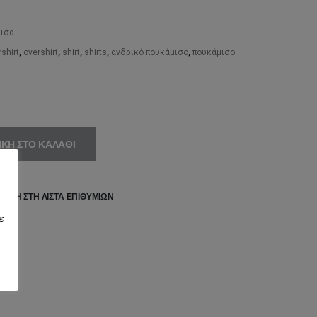
,00€.
είναι:
μισα
69,30€.
shirt
,
overshirt
,
shirt
,
shirts
,
ανδρικό πουκάμισο
,
πουκάμισο
ΚΗ ΣΤΟ ΚΑΛΆΘΙ
ΉΚΗ ΣΤΗ ΛΊΣΤΑ ΕΠΙΘΥΜΙΏΝ
ε