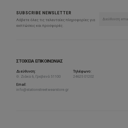
SUBSCRIBE NEWSLETTER
Λάβετε όλες τις τελευταίες πληροφορίες για
εκπτώσεις και προσφορές.
ΣΤΟΙΧΕΙΑ ΕΠΙΚΟΙΝΩΝΙΑΣ
Διεύθυνση:
Τηλέφωνο:
Θ. Ζιάκα 6, Γρεβενά 51100
24625 01202
Email:
info@stationstreetwearstore.gr