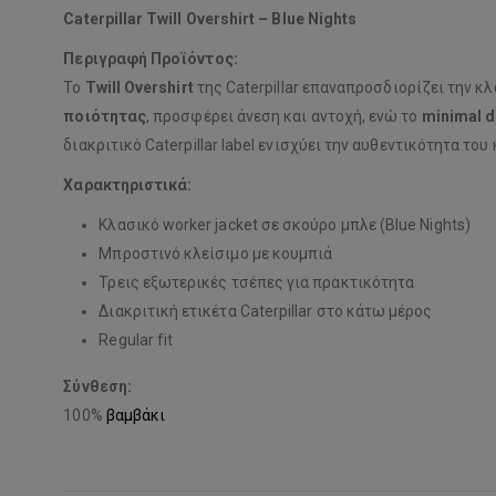
Caterpillar Twill Overshirt – Blue Nights
Περιγραφή Προϊόντος:
Το
Twill Overshirt
της Caterpillar επαναπροσδιορίζει την κ
ποιότητας
, προσφέρει άνεση και αντοχή, ενώ το
minimal d
διακριτικό Caterpillar label ενισχύει την αυθεντικότητα του
Χαρακτηριστικά:
Κλασικό worker jacket σε σκούρο μπλε (Blue Nights)
Μπροστινό κλείσιμο με κουμπιά
Τρεις εξωτερικές τσέπες για πρακτικότητα
Διακριτική ετικέτα Caterpillar στο κάτω μέρος
Regular fit
Σύνθεση:
100%
βαμβάκι