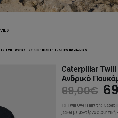
ANDS
LAR TWILL OVERSHIRT BLUE NIGHTS ΑΝΔΡΙΚΌ ΠΟΥΚΆΜΙΣΟ
Caterpillar Twil
Ανδρικό Πουκά
Or
69
99,00
€
pr
Το
Twill Overshirt
της Caterpi
wa
jacket με μοντέρνα αισθητική 