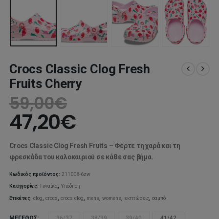
Crocs Classic Clog Fresh
Fruits Cherry
59,00
€
47,20
€
Crocs Classic Clog Fresh Fruits – Φέρτε τη χαρά και τη
φρεσκάδα του καλοκαιριού σε κάθε σας βήμα.
Κωδικός προϊόντος:
211008-6zw
Κατηγορίες:
Γυναίκα
,
Υπόδηση
Ετικέτες:
clog
,
crocs
,
crocs clog
,
mens
,
womens
,
εκπτώσεις
,
σαμπό
ΜΈΓΕΘΟΣ
36/37
38/39
39/40
41/42