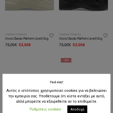
ΓΥΝΑΊΚΑ
,
ΥΠΌΔΗΣΗ
ΓΥΝΑΊΚΑ
,
ΥΠΌΔΗΣΗ
Crocs Classic Platform Lined Clog
Crocs Classic Platform Lined Clog
Original
Η
Original
Η
75,00
€
53,00
€
75,00
€
53,00
€
price
τρέχουσα
price
τρέχουσα
was:
τιμή
was:
τιμή
75,00€.
είναι:
75,00€.
είναι:
53,00€.
53,00€.
-20%
Γειά σας!
Αυτός ο ιστότοπος χρησιμοποιεί cookies για να βελτιώσει
την εμπειρία σας. Υποθέτουμε ότι είστε εντάξει με αυτό,
αλλά μπορείτε να εξαιρεθείτε αν το επιθυμείτε.
Ρυθμίσεις cookies
Αποδοχή