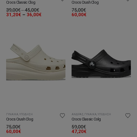
Crocs Classic Clog
Crocs Crush Clog
39,00
€
45,00
€
Price
75,00
€
–
range:
Price
31,20
€
–
36,00
€
60,00
€
39,00€
range:
through
31,20€
45,00€
through
36,00€
ΓΥΝΑΊΚΑ
,
ΥΠΌΔΗΣΗ
ΆΝΔΡΑΣ
,
ΓΥΝΑΊΚΑ
,
ΥΠΌΔΗΣΗ
Crocs Crush Clog
Crocs Classic Colg
75,00
€
59,00
€
60,00
€
47,20
€