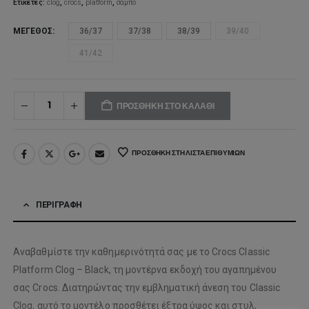
Ετικέτες:
clog
,
crocs
,
platform
,
σαμπό
ΜΈΓΕΘΟΣ
36/37
37/38
38/39
39/40
41/42
ΠΡΟΣΘΉΚΗ ΣΤΟ ΚΑΛΆΘΙ
ΠΡΟΣΘΉΚΗ ΣΤΗ ΛΊΣΤΑ ΕΠΙΘΥΜΙΏΝ
ΠΕΡΙΓΡΑΦΉ
Αναβαθμίστε την καθημερινότητά σας με το Crocs Classic
Platform Clog – Black, τη μοντέρνα εκδοχή του αγαπημένου
σας Crocs. Διατηρώντας την εμβληματική άνεση του Classic
Clog, αυτό το μοντέλο προσθέτει έξτρα ύψος και στυλ,