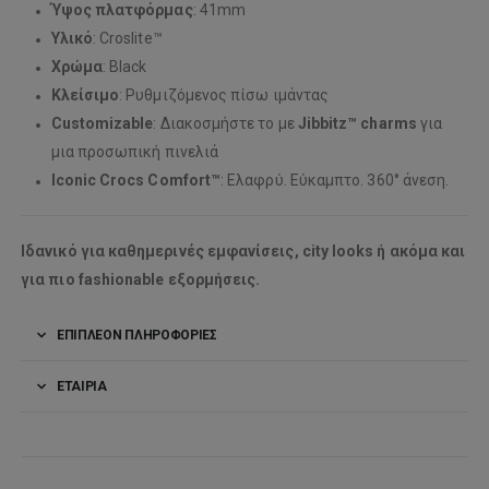
Ύψος πλατφόρμας
: 41mm
Υλικό
: Croslite™
Χρώμα
: Black
Κλείσιμο
: Ρυθμιζόμενος πίσω ιμάντας
Customizable
: Διακοσμήστε το με
Jibbitz™ charms
για
μια προσωπική πινελιά
Iconic Crocs Comfort™
: Ελαφρύ. Εύκαμπτο. 360° άνεση.
Ιδανικό για καθημερινές εμφανίσεις, city looks ή ακόμα και
για πιο fashionable εξορμήσεις.
ΕΠΙΠΛΈΟΝ ΠΛΗΡΟΦΟΡΊΕΣ
ΕΤΑΙΡΊΑ