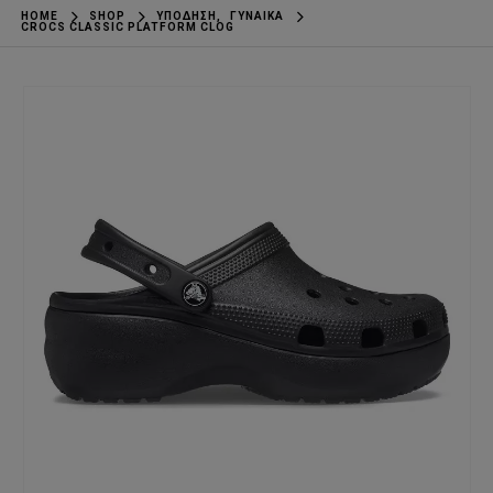
HOME
SHOP
ΥΠΌΔΗΣΗ
,
ΓΥΝΑΊΚΑ
CROCS CLASSIC PLATFORM CLOG