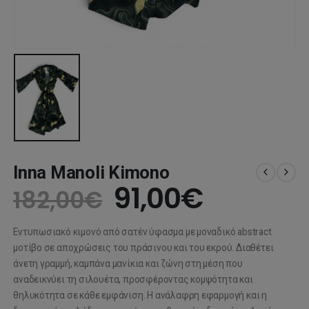
Inna Manoli Kimono
Original
Η
91,00
€
182,00
€
price
τρέχου
Εντυπωσιακό κιμονό από σατέν ύφασμα με μοναδικό abstract
was:
τιμή
μοτίβο σε αποχρώσεις του πράσινου και του εκρού. Διαθέτει
άνετη γραμμή, καμπάνα μανίκια και ζώνη στη μέση που
182,00€.
είναι:
αναδεικνύει τη σιλουέτα, προσφέροντας κομψότητα και
θηλυκότητα σε κάθε εμφάνιση. Η ανάλαφρη εφαρμογή και η