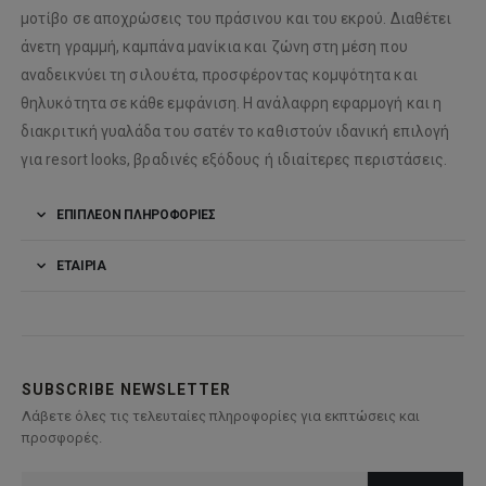
μοτίβο σε αποχρώσεις του πράσινου και του εκρού. Διαθέτει
άνετη γραμμή, καμπάνα μανίκια και ζώνη στη μέση που
αναδεικνύει τη σιλουέτα, προσφέροντας κομψότητα και
θηλυκότητα σε κάθε εμφάνιση. Η ανάλαφρη εφαρμογή και η
διακριτική γυαλάδα του σατέν το καθιστούν ιδανική επιλογή
για resort looks, βραδινές εξόδους ή ιδιαίτερες περιστάσεις.
ΕΠΙΠΛΈΟΝ ΠΛΗΡΟΦΟΡΊΕΣ
ΕΤΑΙΡΊΑ
SUBSCRIBE NEWSLETTER
Λάβετε όλες τις τελευταίες πληροφορίες για εκπτώσεις και
προσφορές.