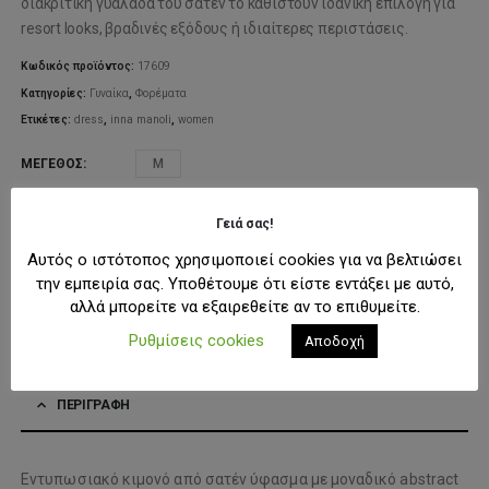
91,00€.
διακριτική γυαλάδα του σατέν το καθιστούν ιδανική επιλογή για
resort looks, βραδινές εξόδους ή ιδιαίτερες περιστάσεις.
Κωδικός προϊόντος:
17609
Κατηγορίες:
Γυναίκα
,
Φορέματα
Ετικέτες:
dress
,
inna manoli
,
women
ΜΈΓΕΘΟΣ
M
Γειά σας!
ΠΡΟΣΘΉΚΗ ΣΤΟ ΚΑΛΆΘΙ
Αυτός ο ιστότοπος χρησιμοποιεί cookies για να βελτιώσει
την εμπειρία σας. Υποθέτουμε ότι είστε εντάξει με αυτό,
αλλά μπορείτε να εξαιρεθείτε αν το επιθυμείτε.
ΠΡΟΣΘΉΚΗ ΣΤΗ ΛΊΣΤΑ ΕΠΙΘΥΜΙΏΝ
Ρυθμίσεις cookies
Αποδοχή
ΠΕΡΙΓΡΑΦΉ
Εντυπωσιακό κιμονό από σατέν ύφασμα με μοναδικό abstract