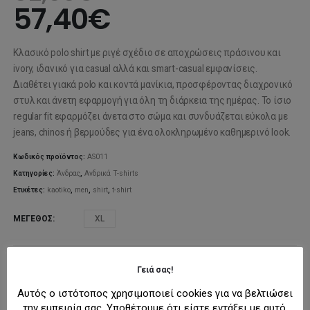
57,40
€
Κλασικό polo shirt με ριγέ σχέδιο σε αποχρώσεις πράσινου και
ivory, ιδανικό για casual αλλά και smart-casual εμφανίσεις.
Διαθέτει γιακά polo και κοντά μανίκια, προσφέροντας διαχρονικό
στυλ και άνετη εφαρμογή για όλη τη διάρκεια της ημέρας. Το ίσιο
regular fit εφαρμόζει άνετα στο σώμα και συνδυάζεται εύκολα με
jeans, chinos ή βερμούδες για ένα ολοκληρωμένο καθημερινό look.
Κωδικός προϊόντος:
AS011
Κατηγορίες:
Άνδρας
,
Ανδρικά T-shirts
Ετικέτες:
kaotiko
,
men
,
shirt
,
t-shirt
ΜΈΓΕΘΟΣ
XL
Γειά σας!
ΠΡΟΣΘΉΚΗ ΣΤΟ ΚΑΛΆΘΙ
Αυτός ο ιστότοπος χρησιμοποιεί cookies για να βελτιώσει
την εμπειρία σας. Υποθέτουμε ότι είστε εντάξει με αυτό,