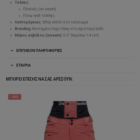
Τσέπες:
Πλαϊνές (on seam)
Πίσω welt τσέπες
Λεπτομέρειες:
Whip stitch στο τελείωμα
Branding:
Κεντημένο logo Obey στο αριστερό πόδι
Μήκος καβάλου (inseam):
5.5″ (περίπου 14 cm)
ΕΠΙΠΛΈΟΝ ΠΛΗΡΟΦΟΡΊΕΣ
ΕΤΑΙΡΊΑ
ΜΠΟΡΕΊ ΕΠΊΣΗΣ ΝΑ ΣΑΣ ΑΡΈΣΟΥΝ:
-30%