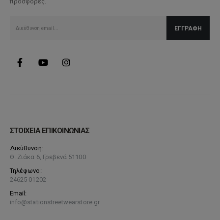
προσφορές.
επιλεγούν
στη
σελίδα
του
προϊόντος
ΣΤΟΙΧΕΙΑ ΕΠΙΚΟΙΝΩΝΙΑΣ
Διεύθυνση:
Θ. Ζιάκα 6, Γρεβενά 51100
Τηλέφωνο:
24625 01202
Email:
info@stationstreetwearstore.gr