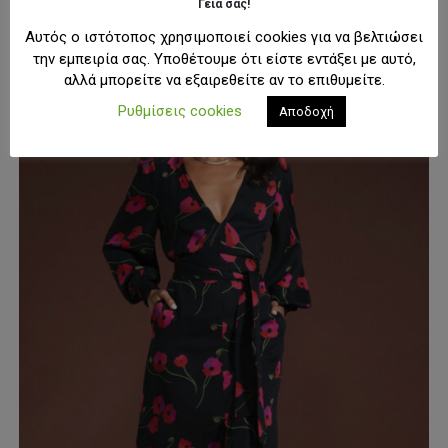
Original
Η
140,00
€
199,99
€
Γειά σας!
price
τρέχουσα
was:
τιμή
Αυτό
Αυτός ο ιστότοπος χρησιμοποιεί cookies για να βελτιώσει
ΕΠΙΛΟΓΉ
199,99€.
είναι:
το
την εμπειρία σας. Υποθέτουμε ότι είστε εντάξει με αυτό,
140,00€.
προϊόν
αλλά μπορείτε να εξαιρεθείτε αν το επιθυμείτε.
έχει
Ρυθμίσεις cookies
-50%
Αποδοχή
πολλαπλές
παραλλαγές.
Οι
επιλογές
μπορούν
να
επιλεγούν
στη
σελίδα
του
προϊόντος