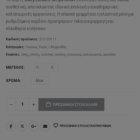
αισθητική, αποτελώντας ιδανική επιλογή για καθημερινές
καλοκαιρινές εμφανίσεις. Η relaxed γραμμή και η ελαστική μέση με
ρυθμιζόμενο κορδόνι προσφέρουν τέλεια εφαρμογή και
ελευθερία κινήσεων.
Κωδικός προϊόντος:
272120111
Κατηγορίες:
Γυναίκα
,
Σορτς / Βερμούδες
Ετικέτες:
obey
,
shorts
,
summer
,
women
,
γυναικεια
,
καλοκαιρινά
,
σορτσάκι
ΜΈΓΕΘΟΣ
M
S
ΧΡΏΜΑ
blue
ΠΡΟΣΘΉΚΗ ΣΤΟ ΚΑΛΆΘΙ
ΠΡΟΣΘΉΚΗ ΣΤΗ ΛΊΣΤΑ ΕΠΙΘΥΜΙΏΝ