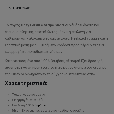
ΠΕΡΙΓΡΑΦΉ
Το σορτς
Obey Leisure Stripe Short
συνδυάζει άνεση και
casual αισθητική, αποτελώντας ιδανική επιλογή για
καθημερινές καλοκαιρινές εμφανίσεις. Η relaxed γραμμή και η
ελαστική μέση με ρυθμιζόμενο κορδόνι προσφέρουν τέλεια
εφαρμογή και ελευθερία κινήσεων.
Κατασκευασμένο από 100% βαμβάκι, εξασφαλίζει δροσερή
αίσθηση, ενώ οι πρακτικές τσέπες και το διακριτικό κέντημα
της
Obey
ολοκληρώνουν το σύγχρονο streetwear στυλ.
Χαρακτηριστικά:
Τύπος:
Ανδρικό σορτς
Εφαρμογή:
Relaxed fit
Σύνθεση:
100%
βαμβάκι
Μέση:
Ελαστική με εσωτερικό κορδόνι σύσφιξης