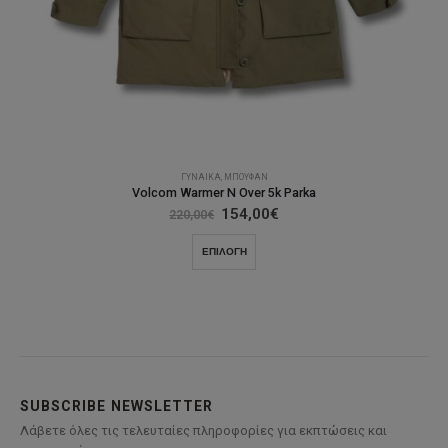
ΓΥΝΑΊΚΑ
,
ΜΠΟΥΦΆΝ
Volcom Warmer N Over 5k Parka
Original
Η
154,00
€
220,00
€
price
τρέχουσα
was:
τιμή
Αυτό
ΕΠΙΛΟΓΉ
220,00€.
είναι:
το
154,00€.
προϊόν
έχει
πολλαπλές
παραλλαγές.
Οι
επιλογές
SUBSCRIBE NEWSLETTER
μπορούν
Λάβετε όλες τις τελευταίες πληροφορίες για εκπτώσεις και
να