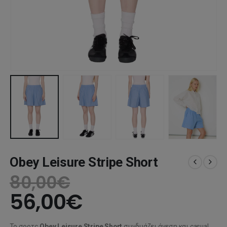
Obey Leisure Stripe Short
80,00
€
56,00
€
Το σορτς
Obey Leisure Stripe Short
συνδυάζει άνεση και casual