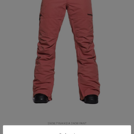
SNOW
,
ΓΥΝΑΙΚΕΊΑ SNOW PANT
Horsefeathers Lotte 15W Snowpants