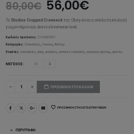
Original
Η
56,00
€
80,00
€
price
τρέχου
Το
Studios Cropped Crewneck
της Obey είναι η απόλυτη επιλογή
was:
τιμή
για μοντέρνο και άνετο streetwear look.
80,00€.
είναι:
Κωδικός προϊόντος:
2116001551
Κατηγορίες:
Crewnecks
,
Γυναίκα
,
Φούτερ
56,00€
Ετικέτες:
crewnecks
,
obey
,
womens
,
womens crewneck
,
γυναικειο φουτερ
,
φούτερ
ΜΈΓΕΘΟΣ
M
S
ΠΡΟΣΘΉΚΗ ΣΤΟ ΚΑΛΆΘΙ
ΠΡΟΣΘΉΚΗ ΣΤΗ ΛΊΣΤΑ ΕΠΙΘΥΜΙΏΝ
ΠΕΡΙΓΡΑΦΉ