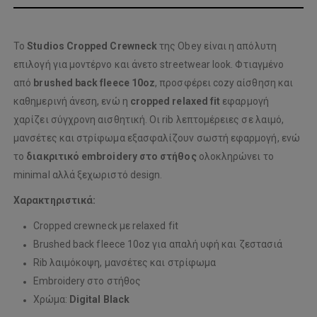
Το
Studios Cropped Crewneck
της Obey είναι η απόλυτη
επιλογή για μοντέρνο και άνετο streetwear look. Φτιαγμένο
από
brushed back fleece 10oz
, προσφέρει cozy αίσθηση και
καθημερινή άνεση, ενώ η
cropped relaxed fit
εφαρμογή
χαρίζει σύγχρονη αισθητική. Οι rib λεπτομέρειες σε λαιμό,
μανσέτες και στρίφωμα εξασφαλίζουν σωστή εφαρμογή, ενώ
το
διακριτικό embroidery στο στήθος
ολοκληρώνει το
minimal αλλά ξεχωριστό design.
Χαρακτηριστικά:
Cropped crewneck με relaxed fit
Brushed back fleece 10oz για απαλή υφή και ζεστασιά
Rib λαιμόκοψη, μανσέτες και στρίφωμα
Embroidery στο στήθος
Χρώμα:
Digital Black