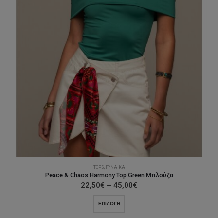
TOPS
,
ΓΥΝΑΊΚΑ
Peace & Chaos Harmony Top Green Μπλούζα
Price
22,50
€
–
45,00
€
range:
22,50€
Αυτό
ΕΠΙΛΟΓΉ
through
το
45,00€