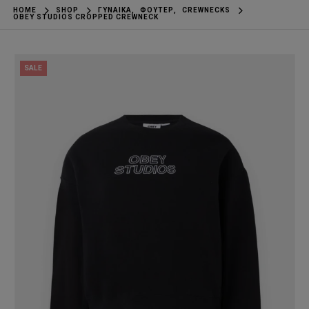
HOME
SHOP
ΓΥΝΑΊΚΑ
,
ΦΟΎΤΕΡ
,
CREWNECKS
OBEY STUDIOS CROPPED CREWNECK
SALE