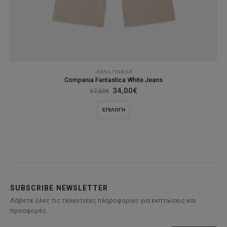
JEANS
,
ΓΥΝΑΊΚΑ
Compania Fantastica White Jeans
Original
Η
34,00
€
67,50
€
price
τρέχουσα
was:
τιμή
Αυτό
ΕΠΙΛΟΓΉ
67,50€.
είναι:
το
34,00€.
προϊόν
έχει
πολλαπλές
παραλλαγές.
Οι
επιλογές
SUBSCRIBE NEWSLETTER
μπορούν
Λάβετε όλες τις τελευταίες πληροφορίες για εκπτώσεις και
να
προσφορές.
επιλεγούν
στη