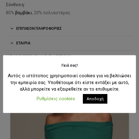
Σύνθεση:
80%
βαμβάκι
, 20% πολυεστέρας
ΕΠΙΠΛΈΟΝ ΠΛΗΡΟΦΟΡΊΕΣ
ΕΤΑΙΡΊΑ
ΜΠΟΡΕΊ ΕΠΊΣΗΣ ΝΑ ΣΑΣ ΑΡΈΣΟΥΝ:
Γειά σας!
Αυτός ο ιστότοπος χρησιμοποιεί cookies για να βελτιώσει
-50%
την εμπειρία σας. Υποθέτουμε ότι είστε εντάξει με αυτό,
αλλά μπορείτε να εξαιρεθείτε αν το επιθυμείτε.
Ρυθμίσεις cookies
Αποδοχή