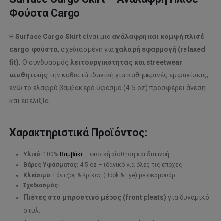
Φούστα Cargo
Η
Surface Cargo Skirt
είναι μια
ανάλαφρη και κομψή πλισέ
cargo φούστα
, σχεδιασμένη για
χαλαρή εφαρμογή (relaxed
fit)
. Ο συνδυασμός
λειτουργικότητας και streetwear
αισθητικής
την καθιστά ιδανική για καθημερινές εμφανίσεις,
ενώ το ελαφρύ βαμβακερό ύφασμα (4.5 oz) προσφέρει άνεση
και ευελιξία.
Χαρακτηριστικά Προϊόντος:
Υλικό:
100%
Βαμβάκι
– φυσική αίσθηση και διαπνοή.
Βάρος Υφάσματος:
4.5 oz – ιδανικό για όλες τις εποχές.
Κλείσιμο:
Γάντζος & Κρίκος (Hook & Eye) με φερμουάρ.
Σχεδιασμός:
Πιέτες στο μπροστινό μέρος (front pleats)
για δυναμικό
στυλ.