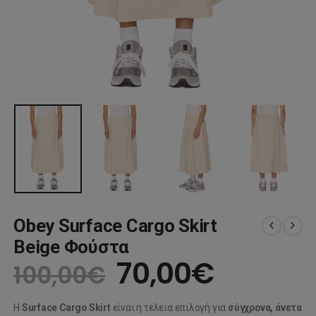
Obey Surface Cargo Skirt
Beige Φούστα
Original
Η
70,00
€
100,00
€
price
τρέχου
Η
Surface Cargo Skirt
είναι η τέλεια επιλογή για
σύγχρονα, άνετα