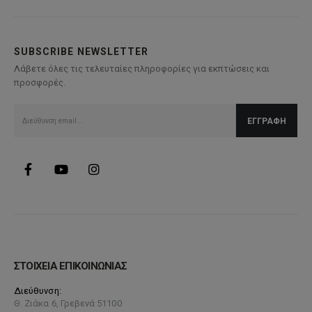
παραλλαγές.
Οι
επιλογές
SUBSCRIBE NEWSLETTER
μπορούν
Λάβετε όλες τις τελευταίες πληροφορίες για εκπτώσεις και
να
προσφορές.
επιλεγούν
στη
σελίδα
του
προϊόντος
ΣΤΟΙΧΕΙΑ ΕΠΙΚΟΙΝΩΝΙΑΣ
Διεύθυνση:
Θ. Ζιάκα 6, Γρεβενά 51100