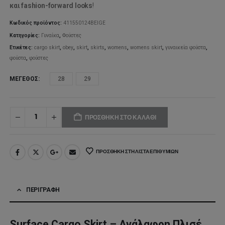
was:
τιμή
και fashion-forward looks
!
100,00€.
είναι:
Κωδικός προϊόντος:
411550124BEIGE
Κατηγορίες:
Γυναίκα
,
Φούστες
70,00€
Ετικέτες:
cargo skirt
,
obey
,
skirt
,
skirts
,
womens
,
womens skirt
,
γυναικεία φούστα
,
φούστα
,
φούστες
ΜΈΓΕΘΟΣ
28
29
ΠΡΟΣΘΉΚΗ ΣΤΟ ΚΑΛΆΘΙ
ΠΡΟΣΘΉΚΗ ΣΤΗ ΛΊΣΤΑ ΕΠΙΘΥΜΙΏΝ
ΠΕΡΙΓΡΑΦΉ
Surface Cargo Skirt – Ανάλαφρη Πλισέ