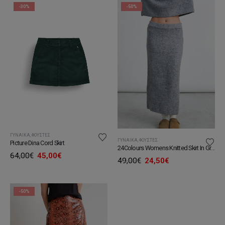
67,00€.
49,00€.
-30%
-50%
ΓΥΝΑΊΚΑ
,
ΦΟΎΣΤΕΣ
ΓΥΝΑΊΚΑ
,
ΦΟΎΣΤΕΣ
Picture Dina Cord Skirt
24Colours Womens Knitted Skirt In Grey
Original
Η
64,00
€
45,00
€
Original
Η
49,00
€
24,50
€
price
τρέχουσα
price
τρέχουσα
was:
τιμή
was:
τιμή
64,00€.
είναι:
49,00€.
είναι:
45,00€.
24,50€.
-50%