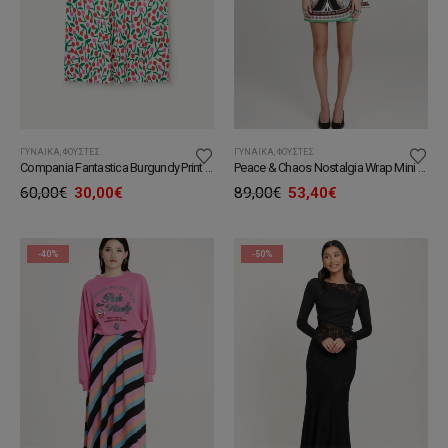
ΓΥΝΑΊΚΑ
,
ΦΟΎΣΤΕΣ
ΓΥΝΑΊΚΑ
,
ΦΟΎΣΤΕΣ
Compania Fantastica Burgundy Print Midi Skirt
Peace & Chaos Nostalgia Wrap Mini Skirt
Original
Η
Original
Η
60,00
€
30,00
€
89,00
€
53,40
€
price
τρέχουσα
price
τρέχουσα
was:
τιμή
was:
τιμή
60,00€.
είναι:
89,00€.
είναι:
30,00€.
53,40€.
-40%
-50%