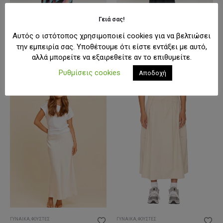
Γειά σας!
Αυτός ο ιστότοπος χρησιμοποιεί cookies για να βελτιώσει
ΓΥΝΑΊΚΑ
,
ΦΟΎΣΤΕΣ
ΓΥΝΑΊΚΑ
,
ΦΟΎΣΤΕΣ
Peace & Chaos Passage Maxi Skirt
Rut & Circle Andrea Lace Skirt Φούστα
την εμπειρία σας. Υποθέτουμε ότι είστε εντάξει με αυτό,
Original
Η
Original
Η
98,00
€
58,80
€
79,00
€
39,50
€
αλλά μπορείτε να εξαιρεθείτε αν το επιθυμείτε.
price
τρέχουσα
price
τρέχουσα
was:
τιμή
was:
τιμή
Ρυθμίσεις cookies
Αποδοχή
98,00€.
είναι:
79,00€.
είναι:
58,80€.
39,50€.
-50%
-30%
ΓΥΝΑΊΚΑ
,
ΦΟΎΣΤΕΣ
ΓΥΝΑΊΚΑ
,
ΦΟΎΣΤΕΣ