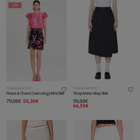
-30%
ΓΥΝΑΊΚΑ
,
ΦΟΎΣΤΕΣ
ΓΥΝΑΊΚΑ
,
ΦΟΎΣΤΕΣ
Peace & Chaos Cosmology Mini Skirt
Obey Arena Wrap Skirt
Original
Η
79,00
€
55,30
€
95,00
€
price
τρέχουσα
66,50
€
was:
τιμή
79,00€.
είναι:
55,30€.