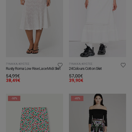
ΓΥΝΑΊΚΑ
,
ΦΟΎΣΤΕΣ
ΓΥΝΑΊΚΑ
,
ΦΟΎΣΤΕΣ
Rusty Roma Low Rise Lace Midi Skirt
24Colours Cotton Skirt
54,99
€
57,00
€
38,49
€
39,90
€
-50%
-40%