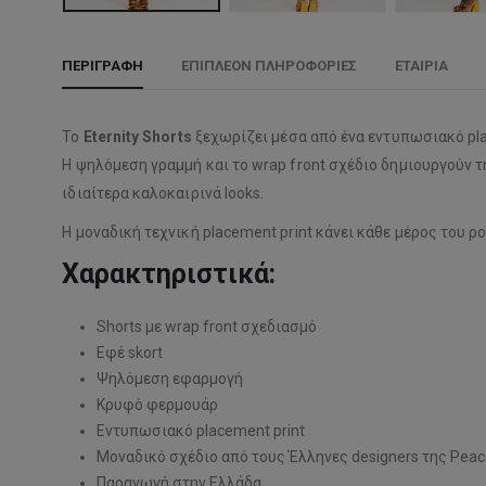
ΠΕΡΙΓΡΑΦΉ
ΕΠΙΠΛΈΟΝ ΠΛΗΡΟΦΟΡΊΕΣ
ΕΤΑΙΡΊΑ
Το
Eternity Shorts
ξεχωρίζει μέσα από ένα εντυπωσιακό plac
Η ψηλόμεση γραμμή και το wrap front σχέδιο δημιουργούν τη
ιδιαίτερα καλοκαιρινά looks.
Η μοναδική τεχνική placement print κάνει κάθε μέρος του
Χαρακτηριστικά:
Shorts με wrap front σχεδιασμό
Εφέ skort
Ψηλόμεση εφαρμογή
Κρυφό φερμουάρ
Εντυπωσιακό placement print
Μοναδικό σχέδιο από τους Έλληνες designers της Peac
Παραγωγή στην Ελλάδα