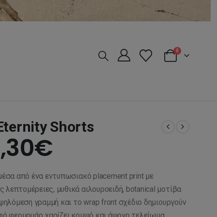
0
ternity Shorts
iginal
Η
,30
€
ice
τρέχουσα
έσα από ένα εντυπωσιακό placement print με
s:
τιμή
 λεπτομέρειες, μυθικά αιλουροειδή, botanical μοτίβα
 ψηλόμεση γραμμή και το wrap front σχέδιο δημιουργούν
υφό φερμουάρ χαρίζει κομψό και άψογο τελείωμα.