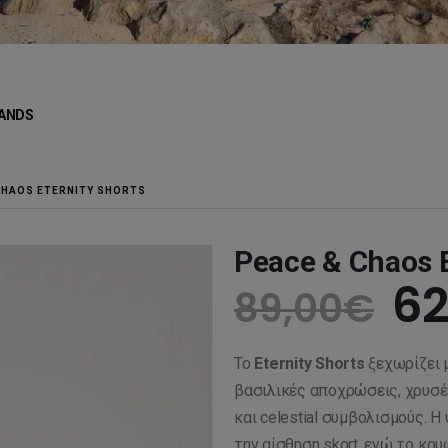
ANDS
CHAOS ETERNITY SHORTS
Peace & Chaos E
Or
62
89,00
€
pr
Το
Eternity Shorts
ξεχωρίζει μ
wa
βασιλικές αποχρώσεις, χρυσές
και celestial συμβολισμούς. Η
την αίσθηση skort, ενώ το κρ