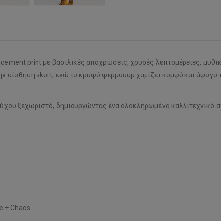
ement print με βασιλικές αποχρώσεις, χρυσές λεπτομέρειες, μυθικά 
ν αίσθηση skort, ενώ το κρυφό φερμουάρ χαρίζει κομψό και άψογο τελ
 ρούχου ξεχωριστό, δημιουργώντας ένα ολοκληρωμένο καλλιτεχνικό 
e + Chaos