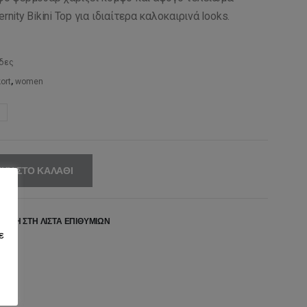
,00€.
είναι:
rnity Bikini Top για ιδιαίτερα καλοκαιρινά looks.
62,30€.
ύδες
ort
,
women
ΚΗ ΣΤΟ ΚΑΛΆΘΙ
ΉΚΗ ΣΤΗ ΛΊΣΤΑ ΕΠΙΘΥΜΙΏΝ
ε