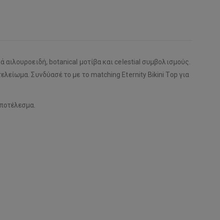
αιλουροειδή, botanical μοτίβα και celestial συμβολισμούς.
είωμα. Συνδύασέ το με το matching Eternity Bikini Top για
αποτέλεσμα.