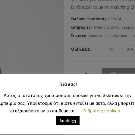
89
Συνδύασέ το με το matching Ete
Κωδικός προϊόντος:
S26404
Κατηγορίες:
Γυναίκα
,
Σορτς / Βερμο
Ετικέτες:
peace and chaos
,
shorts
,
sk
ΜΈΓΕΘΟΣ
M/L
S/M
ΠΡΟΣΘΉ
Γειά σας!
Αυτός ο ιστότοπος χρησιμοποιεί cookies για να βελτιώσει την
ΠΡΟΣΘ
εμπειρία σας. Υποθέτουμε ότι είστε εντάξει με αυτό, αλλά μπορείτ
να εξαιρεθείτε αν το επιθυμείτε.
Ρυθμίσεις cookies
Αποδοχή