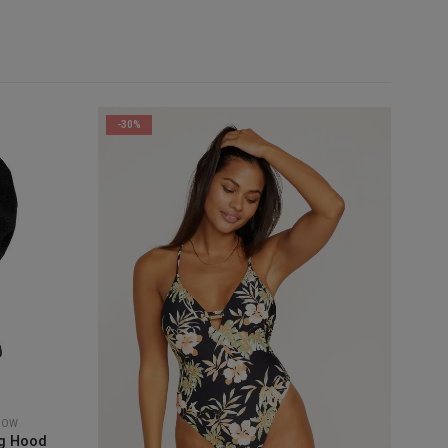
-30%
NOW
ng Hood