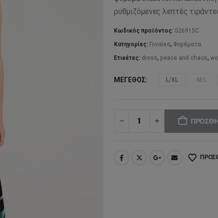
98
ρυθμιζόμενες λεπτές τιράντες
Κωδικός προϊόντος:
S26915C
Κατηγορίες:
Γυναίκα
,
Φορέματα
Ετικέτες:
dress
,
peace and chaos
,
w
ΜΈΓΕΘΟΣ
L/XL
M/L
ΠΡΟΣΘΉ
ΠΡΟΣΘ