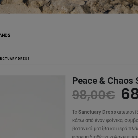
ANDS
ANCTUARY DRESS
Peace & Chaos 
Or
68
98,00
€
pr
Το
Sanctuary Dress
απεικονίζ
wa
κάτω από έναν φοίνικα, συμβο
βοτανικά μοτίβα και ιερά πλά
φόρεμα διαθέτει κολακευτική 