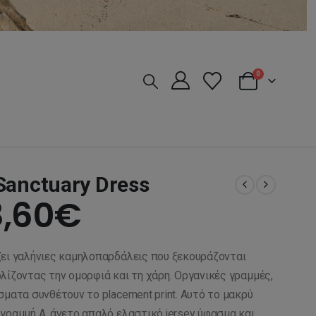
0
Sanctuary Dress
iginal
Η
,60
€
ice
τρέχουσα
ει γαλήνιες καμηλοπαρδάλεις που ξεκουράζονται
s:
τιμή
λίζοντας την ομορφιά και τη χάρη. Οργανικές γραμμές,
σματα συνθέτουν το placement print. Αυτό το μακρύ
γραμμή Α, άνετο απαλό ελαστικό jersey ύφασμα και