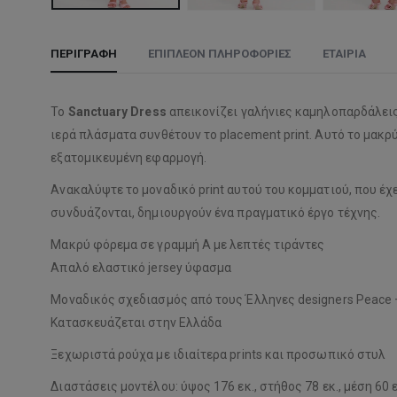
ΠΕΡΙΓΡΑΦΉ
ΕΠΙΠΛΈΟΝ ΠΛΗΡΟΦΟΡΊΕΣ
ΕΤΑΙΡΊΑ
Το
Sanctuary Dress
απεικονίζει γαλήνιες καμηλοπαρδάλεις 
ιερά πλάσματα συνθέτουν το placement print. Αυτό το μακρ
εξατομικευμένη εφαρμογή.
Ανακαλύψτε το μοναδικό print αυτού του κομματιού, που έχ
συνδυάζονται, δημιουργούν ένα πραγματικό έργο τέχνης.
Μακρύ φόρεμα σε γραμμή Α με λεπτές τιράντες
Απαλό ελαστικό jersey ύφασμα
Μοναδικός σχεδιασμός από τους Έλληνες designers Peace 
Κατασκευάζεται στην Ελλάδα
Ξεχωριστά ρούχα με ιδιαίτερα prints και προσωπικό στυλ
Διαστάσεις μοντέλου: ύψος 176 εκ., στήθος 78 εκ., μέση 60 ε