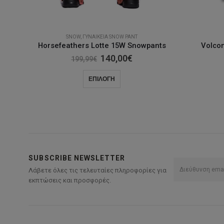
SNOW
,
ΓΥΝΑΙΚΕΊΑ SNOW PANT
Horsefeathers Lotte 15W Snowpants
Volco
Original
Η
140,00
€
199,99
€
price
τρέχουσα
was:
τιμή
Αυτό
ΕΠΙΛΟΓΉ
199,99€.
είναι:
το
140,00€.
προϊόν
έχει
πολλαπλές
παραλλαγές.
Οι
SUBSCRIBE NEWSLETTER
επιλογές
Λάβετε όλες τις τελευταίες πληροφορίες για
μπορούν
εκπτώσεις και προσφορές.
να
επιλεγούν
στη
σελίδα