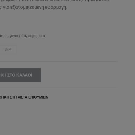
,00€.
είναι:
 για εξατομικευμένη εφαρμογή.
68,60€.
omen
,
γυναικεια
,
φορεματα
S/M
ΚΗ ΣΤΟ ΚΑΛΆΘΙ
ΉΚΗ ΣΤΗ ΛΊΣΤΑ ΕΠΙΘΥΜΙΏΝ