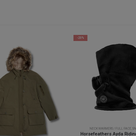
-20%
NECK WARMERS / FULL FACE
,
S
Horsefeathers Ayda Ridi