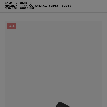
HOME
SHOP
ΥΠΌΔΗΣΗ
,
ΓΥΝΑΊΚΑ
,
ΆΝΔΡΑΣ
,
SLIDES
,
SLIDES
PEGADOR LOGO SLIDE
SALE