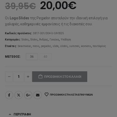
Original
Η
20,00
€
39,95
€
price
τρέχου
Οι
Logo Slides
της Pegador αποτελούν την ιδανική επιλογή για
was:
τιμή
χαλαρές, καθημερινές εμφανίσεις ή τις διακοπές σου.
39,95€.
είναι:
Κωδικός προϊόντος:
3817-001/004-U-GR-SS25
Κατηγορίες:
Slides
,
Slides
,
Άνδρας
,
Γυναίκα
,
Υπόδηση
20,00€.
Ετικέτες:
beachwear
,
mens
,
pegador
,
slide
,
slides
,
summer
,
womens
,
παντόφλες
ΜΈΓΕΘΟΣ
36
40
ΠΡΟΣΘΉΚΗ ΣΤΟ ΚΑΛΆΘΙ
ΠΡΟΣΘΉΚΗ ΣΤΗ ΛΊΣΤΑ ΕΠΙΘΥΜΙΏΝ
ΠΕΡΙΓΡΑΦΉ