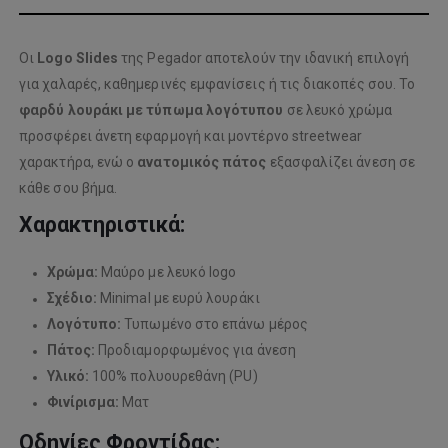
Οι
Logo Slides
της Pegador αποτελούν την ιδανική επιλογή
για χαλαρές, καθημερινές εμφανίσεις ή τις διακοπές σου. Το
φαρδύ λουράκι με τύπωμα λογότυπου
σε λευκό χρώμα
προσφέρει άνετη εφαρμογή και μοντέρνο streetwear
χαρακτήρα, ενώ ο
ανατομικός πάτος
εξασφαλίζει άνεση σε
κάθε σου βήμα.
Χαρακτηριστικά:
Χρώμα:
Μαύρο με λευκό logo
Σχέδιο:
Minimal με ευρύ λουράκι
Λογότυπο:
Τυπωμένο στο επάνω μέρος
Πάτος:
Προδιαμορφωμένος για άνεση
Υλικό:
100% πολυουρεθάνη (PU)
Φινίρισμα:
Ματ
Οδηγίες Φροντίδας: