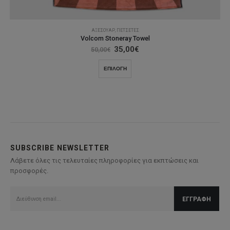
ΑΞΕΣΟΥΆΡ
,
ΠΕΤΣΈΤΕΣ
Volcom Stoneray Towel
Original
Η
35,00
€
50,00
€
price
τρέχουσα
was:
τιμή
Αυτό
ΕΠΙΛΟΓΉ
50,00€.
είναι:
το
35,00€.
προϊόν
έχει
πολλαπλές
παραλλαγές.
Οι
επιλογές
SUBSCRIBE NEWSLETTER
μπορούν
Λάβετε όλες τις τελευταίες πληροφορίες για εκπτώσεις και
να
προσφορές.
επιλεγούν
στη
σελίδα
του
προϊόντος