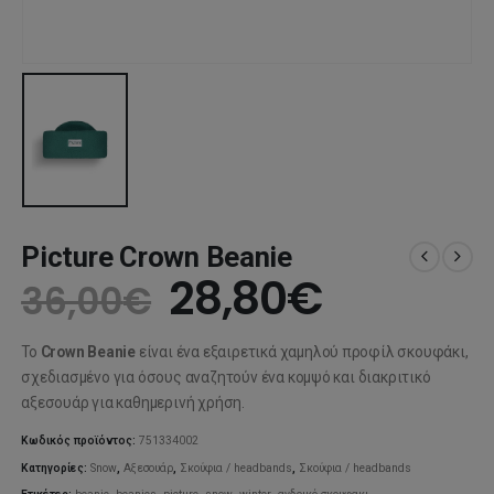
Picture Crown Beanie
Original
Η
28,80
€
36,00
€
price
τρέχου
Το
Crown Beanie
είναι ένα εξαιρετικά χαμηλού προφίλ σκουφάκι,
was:
τιμή
σχεδιασμένο για όσους αναζητούν ένα κομψό και διακριτικό
αξεσουάρ για καθημερινή χρήση.
36,00€.
είναι:
Κωδικός προϊόντος:
751334002
28,80€.
Κατηγορίες:
Snow
,
Αξεσουάρ
,
Σκούφια / headbands
,
Σκούφια / headbands