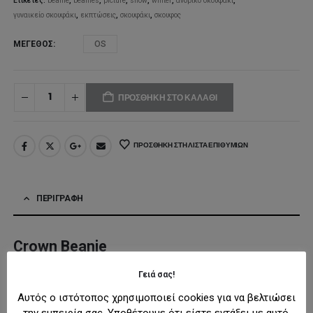
Ετικέτες:
beanie
,
beanies
,
picture
,
snow
,
winter
,
ανδρικό σκουφακι
,
γυναικείο σκουφάκι
,
εκπτώσεις
,
σκουφάκι
,
σκουφος
ΜΈΓΕΘΟΣ
OS
ΠΡΟΣΘΉΚΗ ΣΤΟ ΚΑΛΆΘΙ
ΠΡΟΣΘΉΚΗ ΣΤΗ ΛΊΣΤΑ ΕΠΙΘΥΜΙΏΝ
ΠΕΡΙΓΡΑΦΉ
Crown Beanie
Γειά σας!
Μινιμαλιστική σχεδίαση για μοντέρνο στυλ.
Αυτός ο ιστότοπος χρησιμοποιεί cookies για να βελτιώσει
την εμπειρία σας. Υποθέτουμε ότι είστε εντάξει με αυτό,