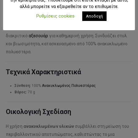
Περιγραφή
αλλά μπορείτε να εξαιρεθείτε αν το επιθυμείτε.
Ρυθμίσεις cookies
Αποδοχή
Το
Crown Beanie
είναι ένα εξαιρετικά χαμηλού προφίλ
σκουφάκι, σχεδιασμένο για όσους αναζητούν ένα κομψό και
διακριτικό
αξεσουάρ
για καθημερινή χρήση. Συνδυάζει στυλ
και βιωσιμότητα, κατασκευασμένο από 100% ανακυκλωμένο
πολυεστέρα.
Τεχνικά Χαρακτηριστικά
Σύνθεση:
100%
Ανακυκλωμένος Πολυεστέρας
Βάρος:
70 g
Οικολογική Σχεδίαση
Η χρήση
ανακυκλωμένων υλικών
συμβάλλει στη μείωση του
περιβαλλοντικού αποτυπώματος, καθιστώντας το μια