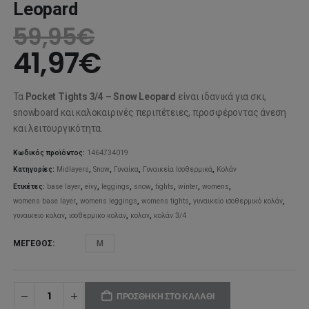
Leopard
59,95
€
41,97
€
Τα
Pocket Tights 3/4 – Snow Leopard
είναι ιδανικά για σκι,
snowboard και καλοκαιρινές περιπέτειες, προσφέροντας άνεση
και λειτουργικότητα.
Κωδικός προϊόντος:
1464734019
Κατηγορίες:
Midlayers
,
Snow
,
Γυναίκα
,
Γυναικεία Ισοθερμικά
,
Κολάν
Ετικέτες:
base layer
,
eivy
,
leggings
,
snow
,
tights
,
winter
,
womens
,
womens base layer
,
womens leggings
,
womens tights
,
γυναικείο ισοθερμικό κολάν
,
γυναικειο κολαν
,
ισοθερμικο κολαν
,
κολαν
,
κολάν 3/4
ΜΈΓΕΘΟΣ
M
ΠΡΟΣΘΉΚΗ ΣΤΟ ΚΑΛΆΘΙ