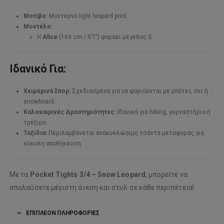
Μοτίβο:
Μοντέρνο light leopard print.
Μοντέλο:
Η
Alice
(169 cm / 5’7″) φοράει μέγεθος S.
Ιδανικό Για:
Χειμερινά Σπορ:
Σχεδιασμένα για να φοριούνται με μπότες σκι ή
snowboard.
Καλοκαιρινές Δραστηριότητες:
Ιδανικά για hiking, γυμναστήριο ή
τρέξιμο.
Ταξίδια:
Περιλαμβάνεται ανακυκλώσιμη τσάντα μεταφοράς για
εύκολη αποθήκευση.
Με τα
Pocket Tights 3/4 – Snow Leopard
, μπορείτε να
απολαύσετε μέγιστη άνεση και στυλ σε κάθε περιπέτεια!
ΕΠΙΠΛΈΟΝ ΠΛΗΡΟΦΟΡΊΕΣ