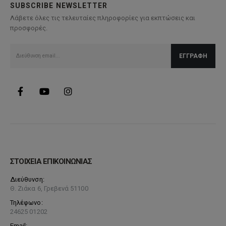
SUBSCRIBE NEWSLETTER
μπορούν
Λάβετε όλες τις τελευταίες πληροφορίες για εκπτώσεις και
να
προσφορές.
επιλεγούν
στη
σελίδα
του
προϊόντος
ΣΤΟΙΧΕΙΑ ΕΠΙΚΟΙΝΩΝΙΑΣ
Διεύθυνση:
Θ. Ζιάκα 6, Γρεβενά 51100
Τηλέφωνο:
24625 01202
Email: