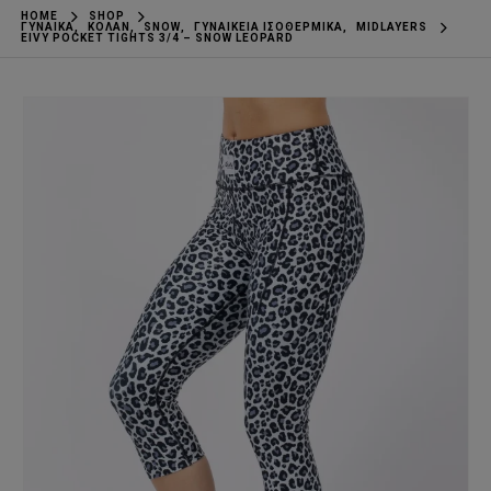
HOME
SHOP
ΓΥΝΑΊΚΑ
,
ΚΟΛΆΝ
,
SNOW
,
ΓΥΝΑΙΚΕΊΑ ΙΣΟΘΕΡΜΙΚΆ
,
MIDLAYERS
EIVY POCKET TIGHTS 3/4 – SNOW LEOPARD